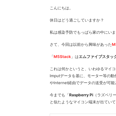
こんにちは。
休日はどう過ごしていますか？
私は感染予防でもっぱら家の中にいま
さて、今回は以前から興味があった
M
「
M5Stack
」は
エムファイブスタッ
これは何かというと、いわゆるマイコ
Imputデータを基に、モーター等の動作
やInternet経由でデータの送受が可
今までも「
Raspberry Pi
（ラズベリ
と似たようなマイコン端末が出ていて