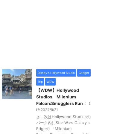
Disney's Hollywood Studio
Gadget
Trip
WDW
【WDW】Hollywood
Studios Milenium
Falcon:Smugglers Run！！
2024/9/21
さ、次はHollywood Studiosの
パーク内にStar Wars Galaxy's
Edgeの 「Milenium