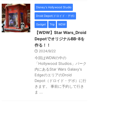
Disney's Hollywood Studio
Droid Depot(ドロイド・デポ)
Gadget
Trip
WDW
【WDW】Star Wars_Droid
DepotでオリジナルBB-8を
作る！！
2024/9/22
今回はWDWの中の
「Hollywood Studios」パーク
内にあるStar Wars Galaxy's
EdgeのエリアのDroid
Depot（ドロイド・デポ）に行
きます。 事前に予約して行き
ま ...