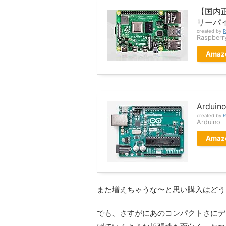
【国内正規
リーパイ
created by
R
Raspberry
Amaz
Ardui
created by
R
Arduino
Amaz
また増えちゃうな〜と思い購入はどう
でも、さすがにあのコンパクトさにデ