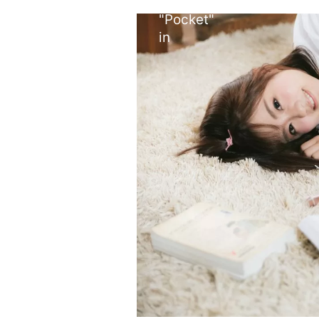
array key
cache.php
"Pocket"
in