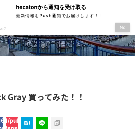
hecatonから通知を受け取る
最新情報をPush通知でお届けします！！
No
ush7
す
ack Gray 買ってみた！！
61/public_html/hecaton.tokyo/wp-
on
2897
ins/sns-count-cache/sns-count-
line