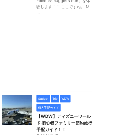
Falcon:Smugglers Run」を体
験します！！ ここですね。 M
...
Gadget
Trip
WDW
個人手配ガイド
【WDW】ディズニーワール
ド 初心者ファミリー節約旅行
手配ガイド！！