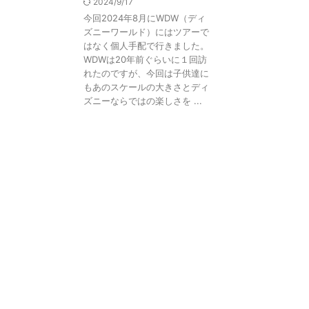
2024/9/17
今回2024年8月にWDW（ディ
ズニーワールド）にはツアーで
はなく個人手配で行きました。
WDWは20年前ぐらいに１回訪
れたのですが、今回は子供達に
もあのスケールの大きさとディ
ズニーならではの楽しさを ...