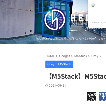
Powered by P
hecatonのお気に入りのガジェット類を紹介しま
HOME
>
Gadget
>
M5Stack
>
Grey
>
Grey
M5Stack
【M5Stack】M5St
2021-09-21
Warning
:
/home/c37731
Undefined
content/plug