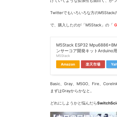
げていくような拡張性も面白く、かつ
Twitterでもいろいろな方のM5St
で、購入したのが「M5Stack」の「
G
M5Stack ESP32 Mpu6886+
ンサーコア開発キットArduino
M5Stack
Amazon
楽天市場
Ya
Basic、Gray、M5GO、Fire、
まずはGrayからかなと。
どれにしようかと悩んだら
SwitchSc