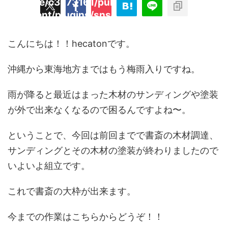
/home/c3773161/public_html/hecaton.tokyo
ned
content/plugins/sns-count-cache/sns-coun
key
cache.php
t"
こんにちは！！hecatonです。
沖縄から東海地方まではもう梅雨入りですね。
雨が降ると最近はまった木材のサンディングや塗装
が外で出来なくなるので困るんですよね〜。
ということで、今回は前回までで書斎の木材調達、
サンディングとその木材の塗装が終わりましたので
いよいよ組立です。
これで書斎の大枠が出来ます。
今までの作業はこちらからどうぞ！！