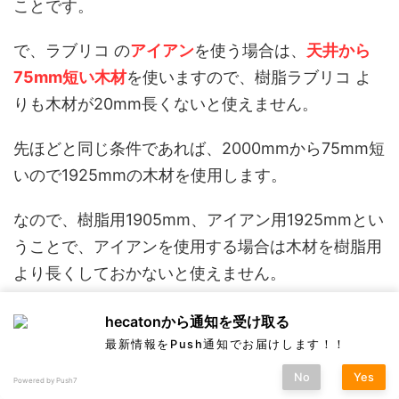
ことです。
で、ラブリコ の
アイアン
を使う場合は、
天井から
75mm短い木材
を使いますので、樹脂ラブリコ よ
りも木材が20mm長くないと使えません。
先ほどと同じ条件であれば、2000mmから75mm短
いので1925mmの木材を使用します。
なので、樹脂用1905mm、アイアン用1925mmとい
うことで、アイアンを使用する場合は木材を樹脂用
より長くしておかないと使えません。
これはヘアサロンにいってベリーショートにしてく
hecatonから通知を受け取る
ださいとCutした後に、やっぱりかっこいいからツ
最新情報をPush通知でお届けします！！
ーブロックにしてください！！、と言ってんのと一
No
Yes
Powered by Push7
緒。