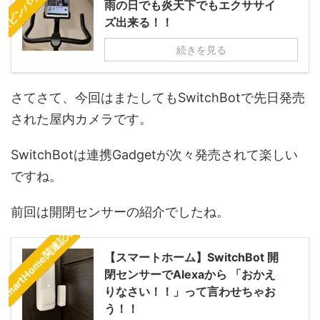
雨の日でも炎天下でもエクササイ
ズ出来る！！
続きを見る
さてさて、今回はまたしてもSwitchBotで先日発売
された屋内カメラです。
SwitchBotは連携Gadgetが次々発売されて楽しい
ですね。
前回は開閉センサーの紹介でしたね。
SmartHome関連記事
【スマートホーム】SwitchBot 開
閉センサーでAlexaから 「おかえ
りなさい！！」って言わせちゃお
う！！