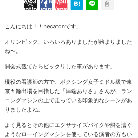
/home/c3773161/public_html/hecaton.tokyo
ned
content/plugins/sns-count-cache/sns-coun
key
cache.php
t"
こんにちは！！hecatonです。
オリンピック、いろいろありましたが始まりました
ね〜。
開会式観てたらビックリした事があります。
現役の看護師の方で、ボクシング女子ミドル級で東
京五輪出場を目指した「津端ありさ」さんが、ラン
ニングマシンの上で走っている印象的なシーンがあ
りましたよね。
よく見るとその他にエクササイズバイクや船を漕ぐ
ようなローイングマシンを使っている演者の方もい