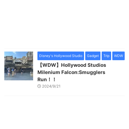
Disney's Hollywood Studio
Gadget
Trip
WDW
【WDW】Hollywood Studios
Milenium Falcon:Smugglers
Run！！
2024/9/21