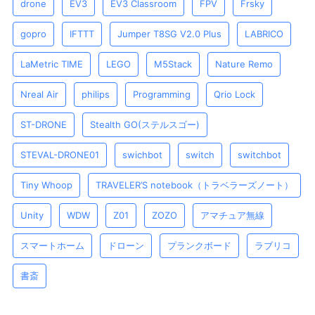
drone
EV3
EV3 Classroom
FPV
Frsky
gopro
IFTTT
Jumper T8SG V2.0 Plus
LABRICO
LaMetric TIME
LEGO
M5Stack
Nature Remo
Nreal Air
philips
Programming
Qrio Lock
ST-DRONE
Stealth GO(ステルスゴー)
STEVAL-DRONE01
swichbot
switch
switchbot
Tiny Whoop
TRAVELER’S notebook（トラベラーズノート）
Unity
WDW
Z01
ZOZO
アマチュア無線
スマートホーム
ドローン
プランクボード
ラブリコ
書斎