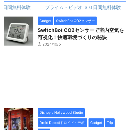
間無料体験
プライム・ビデオ ３０日間無料体験
Gadget
SwitchBot CO2センサー
SwitchBot CO2センサーで室内空気を
可視化！快適環境づくりの秘訣
2024/10/5
Disney's Hollywood Studio
Droid Depot(ドロイド・デポ)
Gadget
Trip