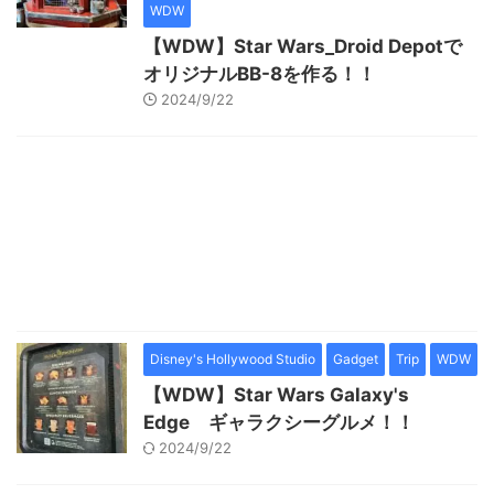
WDW
【WDW】Star Wars_Droid Depotで
オリジナルBB-8を作る！！
2024/9/22
Disney's Hollywood Studio
Gadget
Trip
WDW
【WDW】Star Wars Galaxy's
Edge ギャラクシーグルメ！！
2024/9/22