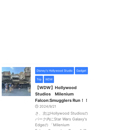
Disney's Hollywood Studio
Gadget
Trip
WDW
【WDW】Hollywood
Studios Milenium
Falcon:Smugglers Run！！
2024/9/21
さ、次はHollywood Studiosの
パーク内にStar Wars Galaxy's
Edgeの 「Milenium