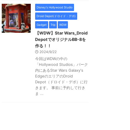
Disney's Hollywood Studio
Droid Depot(ドロイド・デポ)
Gadget
Trip
WDW
【WDW】Star Wars_Droid
DepotでオリジナルBB-8を
作る！！
2024/9/22
今回はWDWの中の
「Hollywood Studios」パーク
内にあるStar Wars Galaxy's
EdgeのエリアのDroid
Depot（ドロイド・デポ）に行
きます。 事前に予約して行き
ま ...