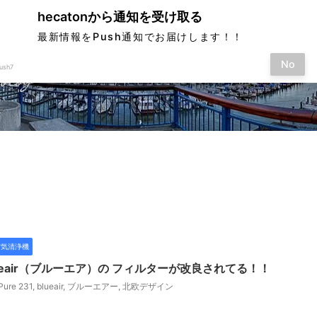
hecatonから通知を受け取る
最新情報をPush通知でお届けします！！
No
ush7
す
空気清浄機
ueair（ブルーエア）の フィルターが改良されてる！！
Pure 231
,
blueair
,
ブルーエアー
,
北欧デザイン