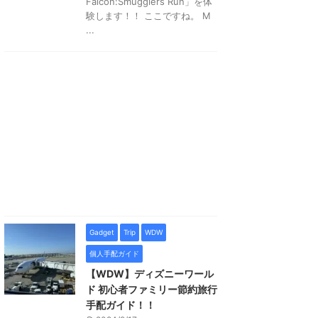
Falcon:Smugglers Run」を体
験します！！ ここですね。 M
...
Gadget
Trip
WDW
個人手配ガイド
【WDW】ディズニーワール
ド 初心者ファミリー節約旅行
手配ガイド！！