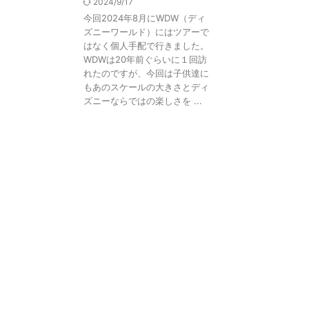
2024/9/17
今回2024年8月にWDW（ディ
ズニーワールド）にはツアーで
はなく個人手配で行きました。
WDWは20年前ぐらいに１回訪
れたのですが、今回は子供達に
もあのスケールの大きさとディ
ズニーならではの楽しさを ...