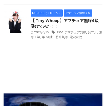
DORONE（ドローン）
アマチュア無線４級
【 Tiny Whoop】アマチュア無線4級
受けて来た！！
2019/6/15
FPV
,
アマチュア無線
,
完マル
,
無
線工学
,
第1級陸上特殊無線
,
電波法規