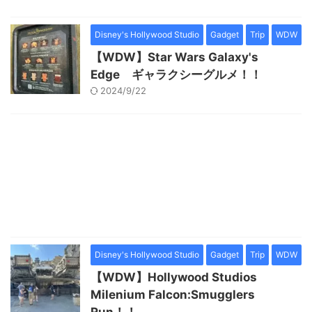
Disney's Hollywood Studio
Gadget
Trip
WDW
【WDW】Star Wars Galaxy's
Edge ギャラクシーグルメ！！
2024/9/22
Disney's Hollywood Studio
Gadget
Trip
WDW
【WDW】Hollywood Studios
Milenium Falcon:Smugglers