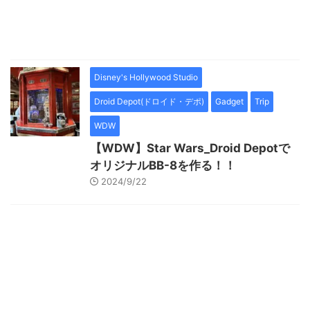
Disney's Hollywood Studio
Droid Depot(ドロイド・デポ)
Gadget
Trip
WDW
【WDW】Star Wars_Droid Depotで
オリジナルBB-8を作る！！
2024/9/22