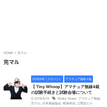
HOME
>
完マル
完マル
DORONE（ドローン）
アマチュア無線４級
【 Tiny Whoop】アマチュア無線4級
の試験手続きと試験会場について
2019/6/15
Shake Shack
,
アマチュア無線
,
完マル
,
日本無線協会
,
晴海埠頭
,
江間忠ビル