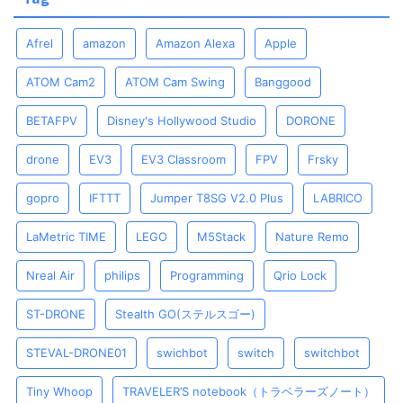
Afrel
amazon
Amazon Alexa
Apple
ATOM Cam2
ATOM Cam Swing
Banggood
BETAFPV
Disney's Hollywood Studio
DORONE
drone
EV3
EV3 Classroom
FPV
Frsky
gopro
IFTTT
Jumper T8SG V2.0 Plus
LABRICO
LaMetric TIME
LEGO
M5Stack
Nature Remo
Nreal Air
philips
Programming
Qrio Lock
ST-DRONE
Stealth GO(ステルスゴー)
STEVAL-DRONE01
swichbot
switch
switchbot
Tiny Whoop
TRAVELER’S notebook（トラベラーズノート）