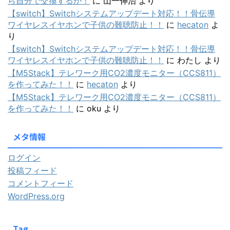
ら自分で交換するか！
に
山一伸治
より
【switch】Switchシステムアップデート対応！！骨伝導
ワイヤレスイヤホンで子供の難聴防止！！
に
hecaton
よ
り
【switch】Switchシステムアップデート対応！！骨伝導
ワイヤレスイヤホンで子供の難聴防止！！
に
わたし
より
【M5Stack】テレワーク用CO2濃度モニター（CCS811）
を作ってみた！！
に
hecaton
より
【M5Stack】テレワーク用CO2濃度モニター（CCS811）
を作ってみた！！
に
oku
より
メタ情報
ログイン
投稿フィード
コメントフィード
WordPress.org
Tag