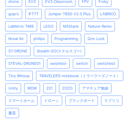
drone
EV3
EV3 Classroom
FPV
Frsky
gopro
IFTTT
Jumper T8SG V2.0 Plus
LABRICO
LaMetric TIME
LEGO
M5Stack
Nature Remo
Nreal Air
philips
Programming
Qrio Lock
ST-DRONE
Stealth GO(ステルスゴー)
STEVAL-DRONE01
swichbot
switch
switchbot
Tiny Whoop
TRAVELER’S notebook（トラベラーズノート）
Unity
WDW
Z01
ZOZO
アマチュア無線
スマートホーム
ドローン
プランクボード
ラブリコ
書斎