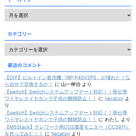
カテゴリー
最近のコメント
【DIY】ビルトイン食洗機「NP-P45V2PS」が壊れた！な
ら自分で交換するか！
に
山一伸治
より
【switch】Switchシステムアップデート対応！！骨伝導
ワイヤレスイヤホンで子供の難聴防止！！
に
hecaton
よ
り
【switch】Switchシステムアップデート対応！！骨伝導
ワイヤレスイヤホンで子供の難聴防止！！
に
わたし
より
【M5Stack】テレワーク用CO2濃度モニター（CCS811）
を作ってみた！！
に
hecaton
より