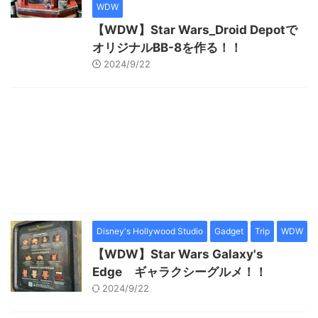
WDW
【WDW】Star Wars_Droid Depotで
オリジナルBB-8を作る！！
2024/9/22
Disney's Hollywood Studio
Gadget
Trip
WDW
【WDW】Star Wars Galaxy's
Edge ギャラクシーグルメ！！
2024/9/22