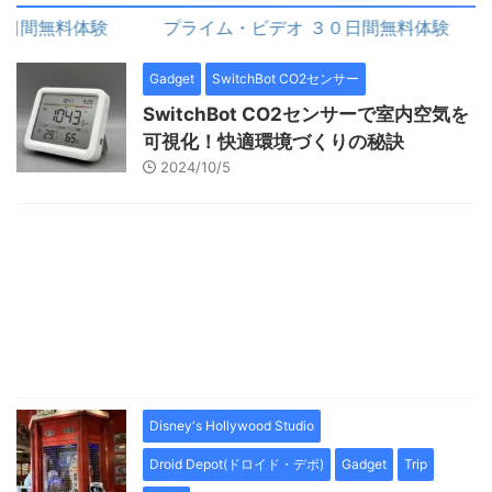
間無料体験
プライム・ビデオ ３０日間無料体験
Gadget
SwitchBot CO2センサー
SwitchBot CO2センサーで室内空気を
可視化！快適環境づくりの秘訣
2024/10/5
Disney's Hollywood Studio
Droid Depot(ドロイド・デポ)
Gadget
Trip