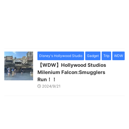
Disney's Hollywood Studio
Gadget
Trip
WDW
【WDW】Hollywood Studios
Milenium Falcon:Smugglers
Run！！
2024/9/21