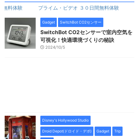
無料体験
プライム・ビデオ ３０日間無料体験
Gadget
SwitchBot CO2センサー
SwitchBot CO2センサーで室内空気を
可視化！快適環境づくりの秘訣
2024/10/5
Disney's Hollywood Studio
Droid Depot(ドロイド・デポ)
Gadget
Trip