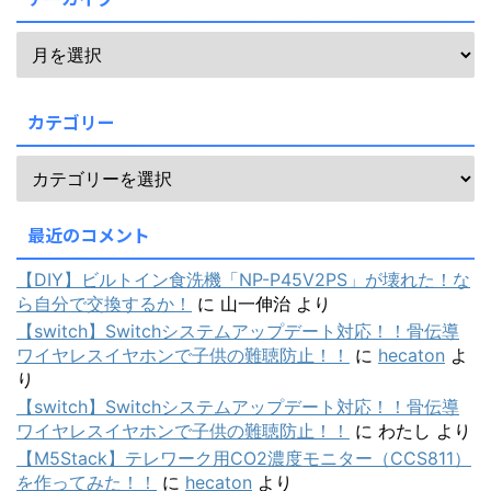
カテゴリー
最近のコメント
【DIY】ビルトイン食洗機「NP-P45V2PS」が壊れた！な
ら自分で交換するか！
に
山一伸治
より
【switch】Switchシステムアップデート対応！！骨伝導
ワイヤレスイヤホンで子供の難聴防止！！
に
hecaton
よ
り
【switch】Switchシステムアップデート対応！！骨伝導
ワイヤレスイヤホンで子供の難聴防止！！
に
わたし
より
【M5Stack】テレワーク用CO2濃度モニター（CCS811）
を作ってみた！！
に
hecaton
より