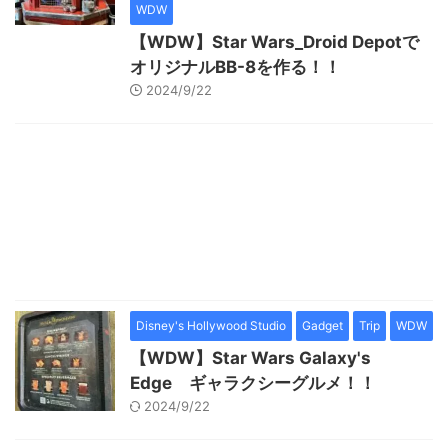
WDW
【WDW】Star Wars_Droid Depotで
オリジナルBB-8を作る！！
2024/9/22
Disney's Hollywood Studio
Gadget
Trip
WDW
【WDW】Star Wars Galaxy's
Edge ギャラクシーグルメ！！
2024/9/22