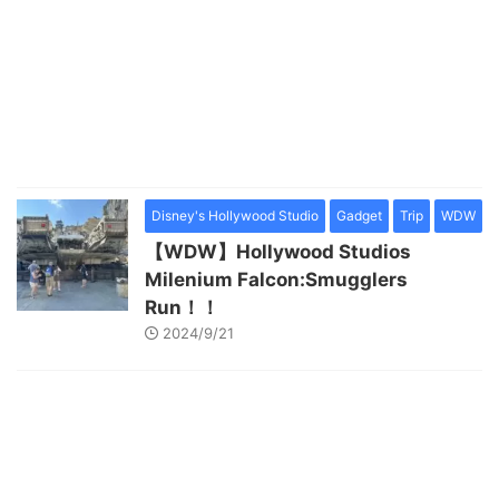
Disney's Hollywood Studio
Gadget
Trip
WDW
【WDW】Hollywood Studios
Milenium Falcon:Smugglers
Run！！
2024/9/21