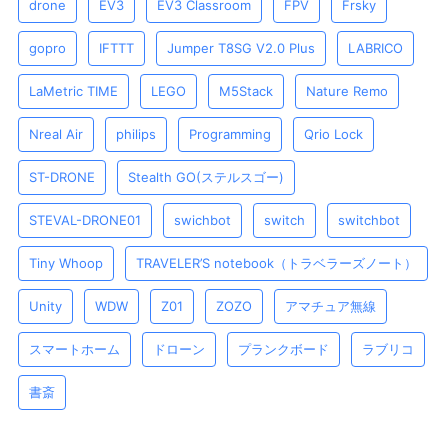
drone
EV3
EV3 Classroom
FPV
Frsky
gopro
IFTTT
Jumper T8SG V2.0 Plus
LABRICO
LaMetric TIME
LEGO
M5Stack
Nature Remo
Nreal Air
philips
Programming
Qrio Lock
ST-DRONE
Stealth GO(ステルスゴー)
STEVAL-DRONE01
swichbot
switch
switchbot
Tiny Whoop
TRAVELER’S notebook（トラベラーズノート）
Unity
WDW
Z01
ZOZO
アマチュア無線
スマートホーム
ドローン
プランクボード
ラブリコ
書斎