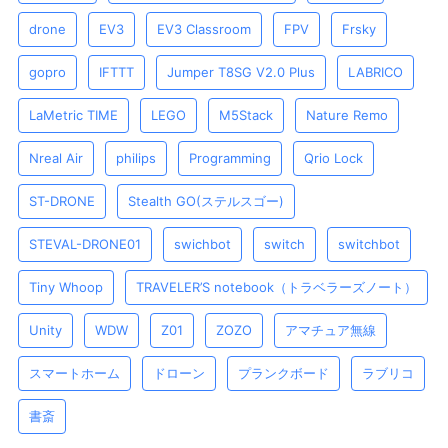
drone
EV3
EV3 Classroom
FPV
Frsky
gopro
IFTTT
Jumper T8SG V2.0 Plus
LABRICO
LaMetric TIME
LEGO
M5Stack
Nature Remo
Nreal Air
philips
Programming
Qrio Lock
ST-DRONE
Stealth GO(ステルスゴー)
STEVAL-DRONE01
swichbot
switch
switchbot
Tiny Whoop
TRAVELER’S notebook（トラベラーズノート）
Unity
WDW
Z01
ZOZO
アマチュア無線
スマートホーム
ドローン
プランクボード
ラブリコ
書斎