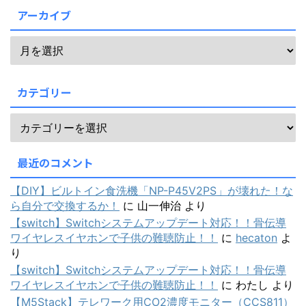
アーカイブ
カテゴリー
最近のコメント
【DIY】ビルトイン食洗機「NP-P45V2PS」が壊れた！な
ら自分で交換するか！
に
山一伸治
より
【switch】Switchシステムアップデート対応！！骨伝導
ワイヤレスイヤホンで子供の難聴防止！！
に
hecaton
よ
り
【switch】Switchシステムアップデート対応！！骨伝導
ワイヤレスイヤホンで子供の難聴防止！！
に
わたし
より
【M5Stack】テレワーク用CO2濃度モニター（CCS811）