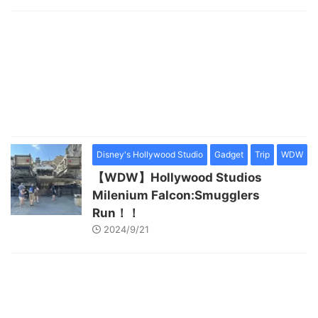
Disney's Hollywood Studio
Gadget
Trip
WDW
【WDW】Hollywood Studios
Milenium Falcon:Smugglers
Run！！
2024/9/21