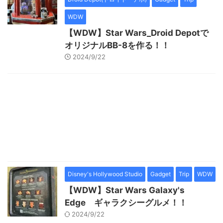
WDW
【WDW】Star Wars_Droid Depotで
オリジナルBB-8を作る！！
2024/9/22
Disney's Hollywood Studio
Gadget
Trip
WDW
【WDW】Star Wars Galaxy's
Edge ギャラクシーグルメ！！
2024/9/22