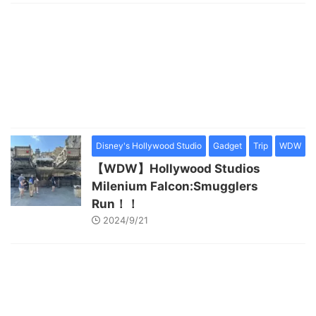
Disney's Hollywood Studio
Gadget
Trip
WDW
【WDW】Hollywood Studios
Milenium Falcon:Smugglers
Run！！
2024/9/21