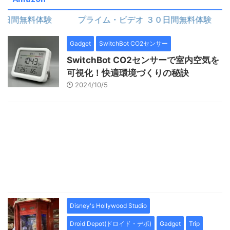
間無料体験
プライム・ビデオ ３０日間無料体験
Gadget
SwitchBot CO2センサー
SwitchBot CO2センサーで室内空気を
可視化！快適環境づくりの秘訣
2024/10/5
Disney's Hollywood Studio
Droid Depot(ドロイド・デポ)
Gadget
Trip