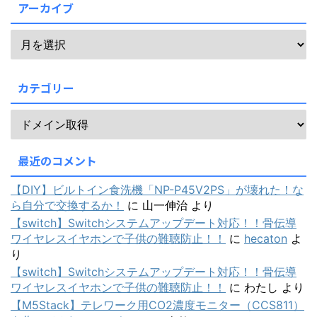
アーカイブ
カテゴリー
最近のコメント
【DIY】ビルトイン食洗機「NP-P45V2PS」が壊れた！な
ら自分で交換するか！
に
山一伸治
より
【switch】Switchシステムアップデート対応！！骨伝導
ワイヤレスイヤホンで子供の難聴防止！！
に
hecaton
よ
り
【switch】Switchシステムアップデート対応！！骨伝導
ワイヤレスイヤホンで子供の難聴防止！！
に
わたし
より
【M5Stack】テレワーク用CO2濃度モニター（CCS811）