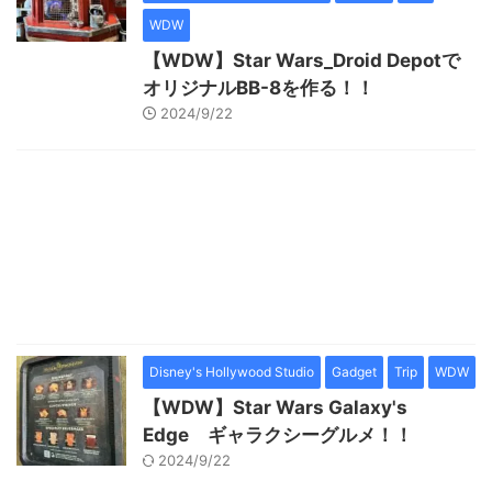
WDW
【WDW】Star Wars_Droid Depotで
オリジナルBB-8を作る！！
2024/9/22
Disney's Hollywood Studio
Gadget
Trip
WDW
【WDW】Star Wars Galaxy's
Edge ギャラクシーグルメ！！
2024/9/22