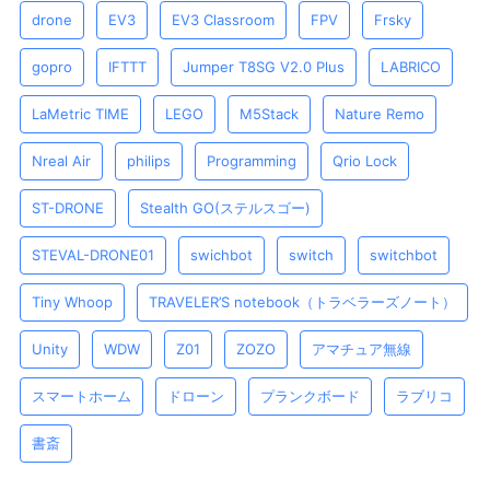
drone
EV3
EV3 Classroom
FPV
Frsky
gopro
IFTTT
Jumper T8SG V2.0 Plus
LABRICO
LaMetric TIME
LEGO
M5Stack
Nature Remo
Nreal Air
philips
Programming
Qrio Lock
ST-DRONE
Stealth GO(ステルスゴー)
STEVAL-DRONE01
swichbot
switch
switchbot
Tiny Whoop
TRAVELER’S notebook（トラベラーズノート）
Unity
WDW
Z01
ZOZO
アマチュア無線
スマートホーム
ドローン
プランクボード
ラブリコ
書斎