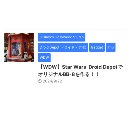
Disney's Hollywood Studio
Droid Depot(ドロイド・デポ)
Gadget
Trip
WDW
【WDW】Star Wars_Droid Depotで
オリジナルBB-8を作る！！
2024/9/22