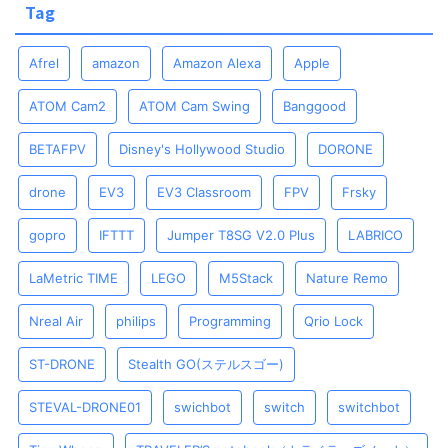
Tag
Afrel
amazon
Amazon Alexa
Apple
ATOM Cam2
ATOM Cam Swing
Banggood
BETAFPV
Disney's Hollywood Studio
DORONE
drone
EV3
EV3 Classroom
FPV
Frsky
gopro
IFTTT
Jumper T8SG V2.0 Plus
LABRICO
LaMetric TIME
LEGO
M5Stack
Nature Remo
Nreal Air
philips
Programming
Qrio Lock
ST-DRONE
Stealth GO(ステルスゴー)
STEVAL-DRONE01
swichbot
switch
switchbot