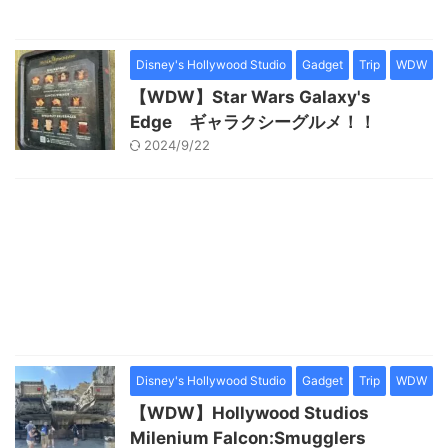
Disney's Hollywood Studio
Gadget
Trip
WDW
【WDW】Star Wars Galaxy's
Edge ギャラクシーグルメ！！
2024/9/22
Disney's Hollywood Studio
Gadget
Trip
WDW
【WDW】Hollywood Studios
Milenium Falcon:Smugglers