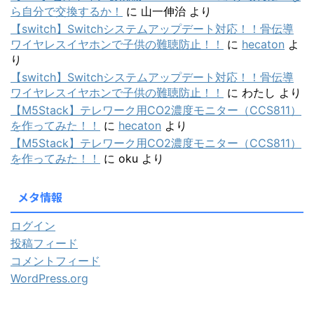
ら自分で交換するか！
に
山一伸治
より
【switch】Switchシステムアップデート対応！！骨伝導
ワイヤレスイヤホンで子供の難聴防止！！
に
hecaton
よ
り
【switch】Switchシステムアップデート対応！！骨伝導
ワイヤレスイヤホンで子供の難聴防止！！
に
わたし
より
【M5Stack】テレワーク用CO2濃度モニター（CCS811）
を作ってみた！！
に
hecaton
より
【M5Stack】テレワーク用CO2濃度モニター（CCS811）
を作ってみた！！
に
oku
より
メタ情報
ログイン
投稿フィード
コメントフィード
WordPress.org