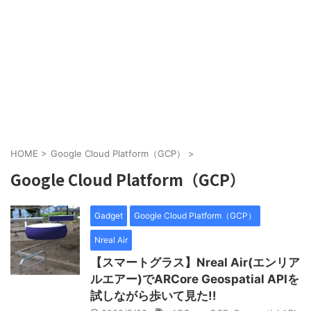
HOME
>
Google Cloud Platform（GCP）
>
Google Cloud Platform（GCP）
Gadget
Google Cloud Platform（GCP）
Nreal Air
【スマートグラス】Nreal Air(エンリア
ルエアー)でARCore Geospatial APIを
試しながら歩いて見た!!