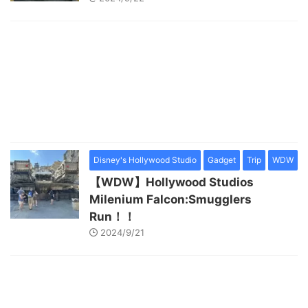
Disney's Hollywood Studio
Gadget
Trip
WDW
【WDW】Hollywood Studios
Milenium Falcon:Smugglers
Run！！
2024/9/21