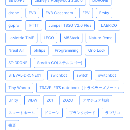
BETAFPV
Disney's Hollywood Studio
DORONE
drone
EV3
EV3 Classroom
FPV
Frsky
gopro
IFTTT
Jumper T8SG V2.0 Plus
LABRICO
LaMetric TIME
LEGO
M5Stack
Nature Remo
Nreal Air
philips
Programming
Qrio Lock
ST-DRONE
Stealth GO(ステルスゴー)
STEVAL-DRONE01
swichbot
switch
switchbot
Tiny Whoop
TRAVELER’S notebook（トラベラーズノート）
Unity
WDW
Z01
ZOZO
アマチュア無線
スマートホーム
ドローン
プランクボード
ラブリコ
書斎