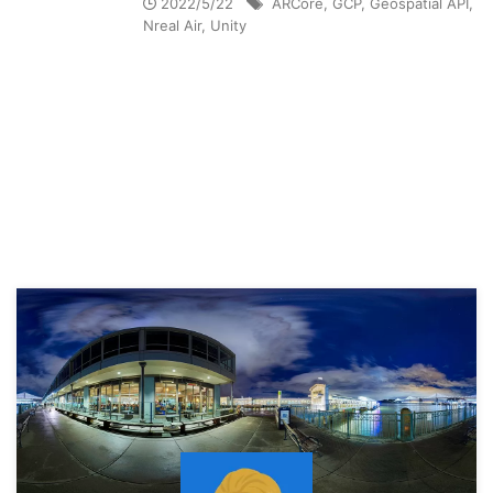
2022/5/22
ARCore
,
GCP
,
Geospatial API
,
Nreal Air
,
Unity