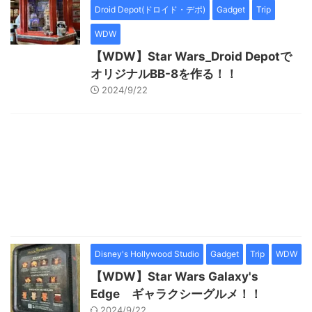
Droid Depot(ドロイド・デポ)
Gadget
Trip
WDW
【WDW】Star Wars_Droid Depotで
オリジナルBB-8を作る！！
2024/9/22
Disney's Hollywood Studio
Gadget
Trip
WDW
【WDW】Star Wars Galaxy's
Edge ギャラクシーグルメ！！
2024/9/22