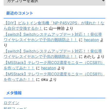
最近のコメント
【DIY】ビルトイン食洗機「NP-P45V2PS」が壊れた！な
ら自分で交換するか！
に
山一伸治
より
【switch】Switchシステムアップデート対応！！骨伝導
ワイヤレスイヤホンで子供の難聴防止！！
に
hecaton
よ
り
【switch】Switchシステムアップデート対応！！骨伝導
ワイヤレスイヤホンで子供の難聴防止！！
に
わたし
より
【M5Stack】テレワーク用CO2濃度モニター（CCS811）
を作ってみた！！
に
hecaton
より
【M5Stack】テレワーク用CO2濃度モニター（CCS811）
を作ってみた！！
に
oku
より
メタ情報
ログイン
投稿フィード