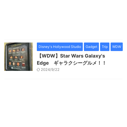
Disney's Hollywood Studio
Gadget
Trip
WDW
【WDW】Star Wars Galaxy's
Edge ギャラクシーグルメ！！
2024/9/22