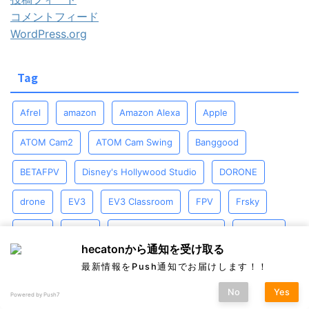
コメントフィード
WordPress.org
Tag
Afrel
amazon
Amazon Alexa
Apple
ATOM Cam2
ATOM Cam Swing
Banggood
BETAFPV
Disney's Hollywood Studio
DORONE
drone
EV3
EV3 Classroom
FPV
Frsky
gopro
IFTTT
Jumper T8SG V2.0 Plus
LABRICO
hecatonから通知を受け取る
LaMetric TIME
LEGO
M5Stack
Nature Remo
最新情報をPush通知でお届けします！！
Nreal Air
philips
Programming
Qrio Lock
No
Yes
Powered by Push7