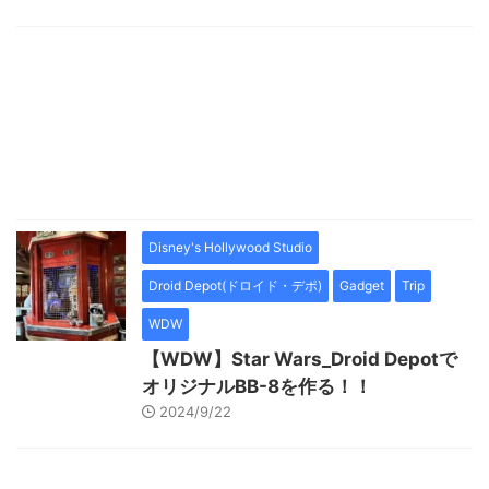
Disney's Hollywood Studio
Droid Depot(ドロイド・デポ)
Gadget
Trip
WDW
【WDW】Star Wars_Droid Depotで
オリジナルBB-8を作る！！
2024/9/22