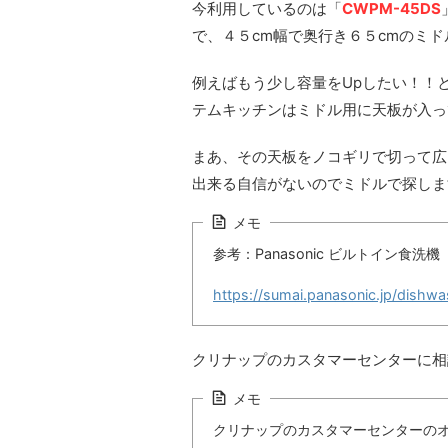
今利用しているのは「
CWPM-45DS
で、４５cm幅で奥行き６５cmのミ
例えばもう少し容量をUpしたい！！
テムキッチンはミドル用に天板が入っ
まあ、その天板をノコギリで切って広
出来る自信がないのでミドルで探しま
メモ
参考：Panasonic ビルトイン食
https://sumai.panasonic.jp/dishwa
クリナップのカスタマーセンターに相
メモ
クリナップのカスタマーセンターの