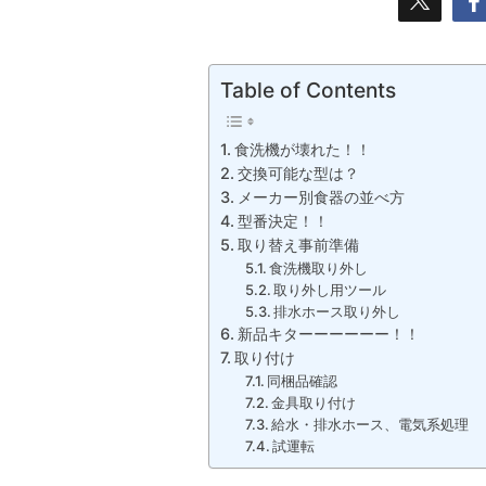
Table of Contents
食洗機が壊れた！！
交換可能な型は？
メーカー別食器の並べ方
型番決定！！
取り替え事前準備
食洗機取り外し
取り外し用ツール
排水ホース取り外し
新品キターーーーーー！！
取り付け
同梱品確認
金具取り付け
給水・排水ホース、電気系処理
試運転