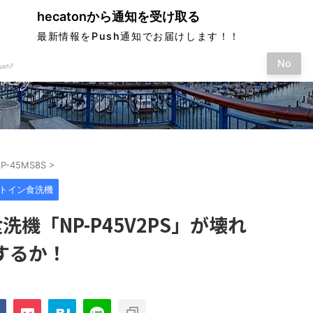
hecatonから通知を受け取る
最新情報をPush通知でお届けします！！
No
ush7
す
NP-45MS8S
>
トイン食洗機
洗機「NP-P45V2PS」が壊れ
するか！