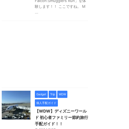
Falcon:Smugglers Run」を体
験します！！ ここですね。 M
...
Gadget
Trip
WDW
個人手配ガイド
【WDW】ディズニーワール
ド 初心者ファミリー節約旅行
手配ガイド！！