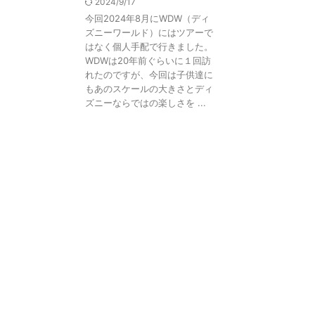
2024/9/17
今回2024年8月にWDW（ディ
ズニーワールド）にはツアーで
はなく個人手配で行きました。
WDWは20年前ぐらいに１回訪
れたのですが、今回は子供達に
もあのスケールの大きさとディ
ズニーならではの楽しさを ...