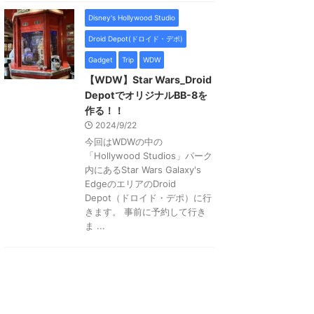
Disney's Hollywood Studio
Droid Depot(ドロイド・デポ)
Gadget
Trip
WDW
【WDW】Star Wars_Droid
DepotでオリジナルBB-8を
作る！！
2024/9/22
今回はWDWの中の
「Hollywood Studios」パーク
内にあるStar Wars Galaxy's
EdgeのエリアのDroid
Depot（ドロイド・デポ）に行
きます。 事前に予約して行き
ま ...