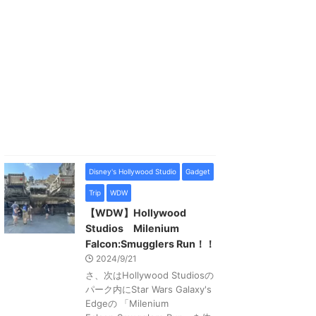
Disney's Hollywood Studio
Gadget
Trip
WDW
【WDW】Hollywood
Studios Milenium
Falcon:Smugglers Run！！
2024/9/21
さ、次はHollywood Studiosの
パーク内にStar Wars Galaxy's
Edgeの 「Milenium