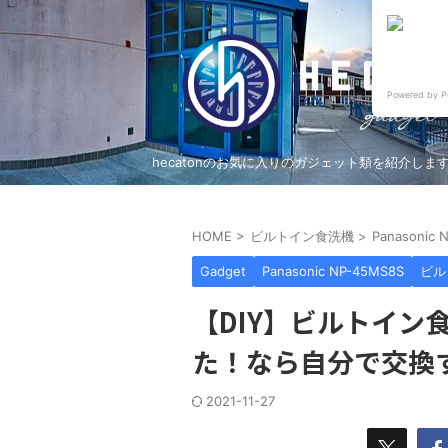
Powered by P
hecatonのお気に入りのガジェット類を紹介しま
HOME
>
ビルトイン食洗機
>
Panasonic 
Gadget
Panasonic NP-45MS8S
ビル
【DIY】ビルトイン食
た！なら自分で交換
2021-11-27