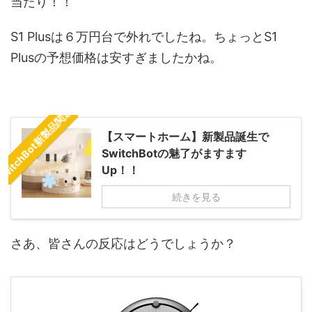
当たり！！
S1 Plusは６万円台で外れでしたね。ちょっとS1
Plusの予想価格は安すぎましたかね。
SwitchBot新製品関連記事
【スマートホーム】新製品誕生で
SwitchBotの魅了がますます
Up！！
続きを見る
さあ、皆さんの反応はどうでしょうか？