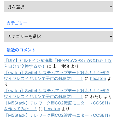
カテゴリー
最近のコメント
【DIY】ビルトイン食洗機「NP-P45V2PS」が壊れた！な
ら自分で交換するか！
に
山一伸治
より
【switch】Switchシステムアップデート対応！！骨伝導
ワイヤレスイヤホンで子供の難聴防止！！
に
hecaton
よ
り
【switch】Switchシステムアップデート対応！！骨伝導
ワイヤレスイヤホンで子供の難聴防止！！
に
わたし
より
【M5Stack】テレワーク用CO2濃度モニター（CCS811）
を作ってみた！！
に
hecaton
より
【M5Stack】テレワーク用CO2濃度モニター（CCS811）