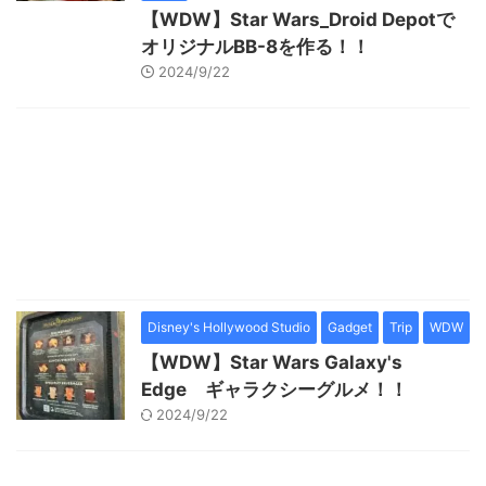
【WDW】Star Wars_Droid Depotで
オリジナルBB-8を作る！！
2024/9/22
Disney's Hollywood Studio
Gadget
Trip
WDW
【WDW】Star Wars Galaxy's
Edge ギャラクシーグルメ！！
2024/9/22