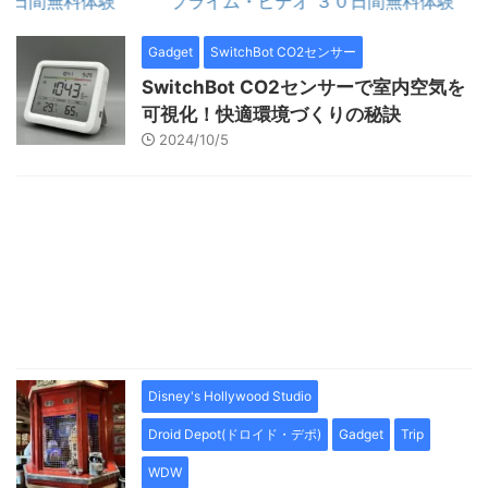
間無料体験
プライム・ビデオ ３０日間無料体験
Gadget
SwitchBot CO2センサー
SwitchBot CO2センサーで室内空気を
可視化！快適環境づくりの秘訣
2024/10/5
Disney's Hollywood Studio
Droid Depot(ドロイド・デポ)
Gadget
Trip
WDW