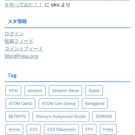
を作ってみた！！
に
oku
より
メタ情報
ログイン
投稿フィード
コメントフィード
WordPress.org
Tag
Afrel
amazon
Amazon Alexa
Apple
ATOM Cam2
ATOM Cam Swing
Banggood
BETAFPV
Disney's Hollywood Studio
DORONE
drone
EV3
EV3 Classroom
FPV
Frsky