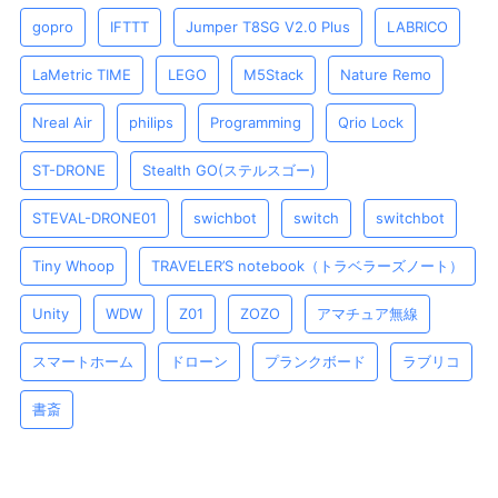
gopro
IFTTT
Jumper T8SG V2.0 Plus
LABRICO
LaMetric TIME
LEGO
M5Stack
Nature Remo
Nreal Air
philips
Programming
Qrio Lock
ST-DRONE
Stealth GO(ステルスゴー)
STEVAL-DRONE01
swichbot
switch
switchbot
Tiny Whoop
TRAVELER’S notebook（トラベラーズノート）
Unity
WDW
Z01
ZOZO
アマチュア無線
スマートホーム
ドローン
プランクボード
ラブリコ
書斎