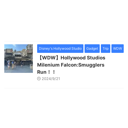
Disney's Hollywood Studio
Gadget
Trip
WDW
【WDW】Hollywood Studios
Milenium Falcon:Smugglers
Run！！
2024/9/21