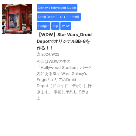
Disney's Hollywood Studio
Droid Depot(ドロイド・デポ)
Gadget
Trip
WDW
【WDW】Star Wars_Droid
DepotでオリジナルBB-8を
作る！！
2024/9/22
今回はWDWの中の
「Hollywood Studios」パーク
内にあるStar Wars Galaxy's
EdgeのエリアのDroid
Depot（ドロイド・デポ）に行
きます。 事前に予約して行き
ま ...