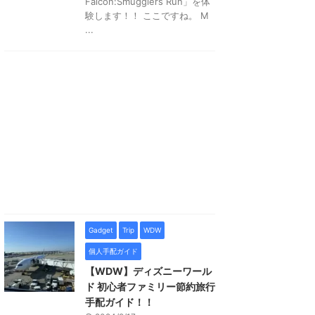
Falcon:Smugglers Run」を体
験します！！ ここですね。 M
...
Gadget
Trip
WDW
個人手配ガイド
【WDW】ディズニーワール
ド 初心者ファミリー節約旅行
手配ガイド！！