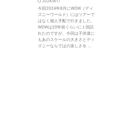
2024/9/17
今回2024年8月にWDW（ディ
ズニーワールド）にはツアーで
はなく個人手配で行きました。
WDWは20年前ぐらいに１回訪
れたのですが、今回は子供達に
もあのスケールの大きさとディ
ズニーならではの楽しさを ...