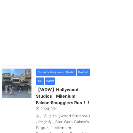
Disney's Hollywood Studio
Gadget
Trip
WDW
【WDW】Hollywood
Studios Milenium
Falcon:Smugglers Run！！
2024/9/21
さ、次はHollywood Studiosの
パーク内にStar Wars Galaxy's
Edgeの 「Milenium