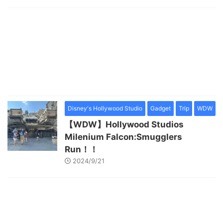
Disney's Hollywood Studio
Gadget
Trip
WDW
【WDW】Hollywood Studios
Milenium Falcon:Smugglers
Run！！
2024/9/21