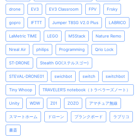
drone
EV3
EV3 Classroom
FPV
Frsky
gopro
IFTTT
Jumper T8SG V2.0 Plus
LABRICO
LaMetric TIME
LEGO
M5Stack
Nature Remo
Nreal Air
philips
Programming
Qrio Lock
ST-DRONE
Stealth GO(ステルスゴー)
STEVAL-DRONE01
swichbot
switch
switchbot
Tiny Whoop
TRAVELER’S notebook（トラベラーズノート）
Unity
WDW
Z01
ZOZO
アマチュア無線
スマートホーム
ドローン
プランクボード
ラブリコ
書斎