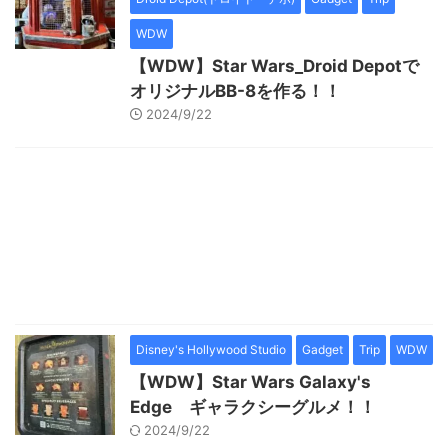
WDW
【WDW】Star Wars_Droid Depotで
オリジナルBB-8を作る！！
2024/9/22
Disney's Hollywood Studio
Gadget
Trip
WDW
【WDW】Star Wars Galaxy's
Edge ギャラクシーグルメ！！
2024/9/22