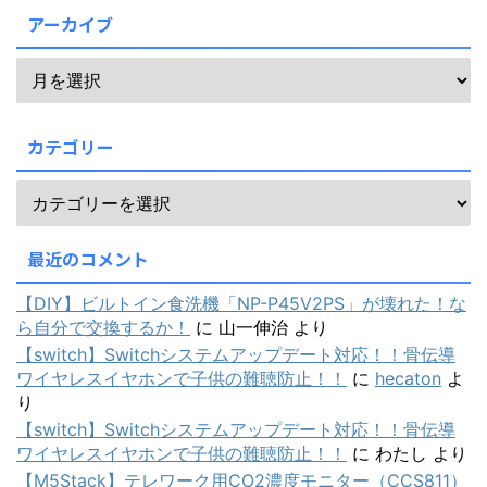
アーカイブ
カテゴリー
最近のコメント
【DIY】ビルトイン食洗機「NP-P45V2PS」が壊れた！な
ら自分で交換するか！
に
山一伸治
より
【switch】Switchシステムアップデート対応！！骨伝導
ワイヤレスイヤホンで子供の難聴防止！！
に
hecaton
よ
り
【switch】Switchシステムアップデート対応！！骨伝導
ワイヤレスイヤホンで子供の難聴防止！！
に
わたし
より
【M5Stack】テレワーク用CO2濃度モニター（CCS811）