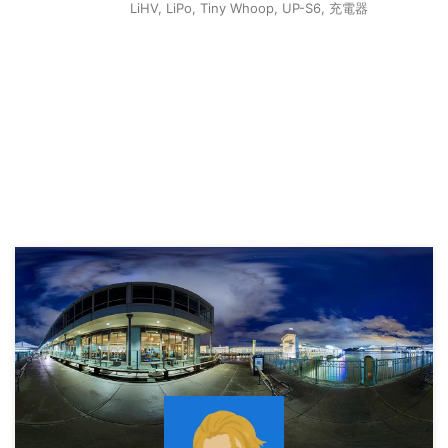
LiHV
,
LiPo
,
Tiny Whoop
,
UP-S6
,
充電器