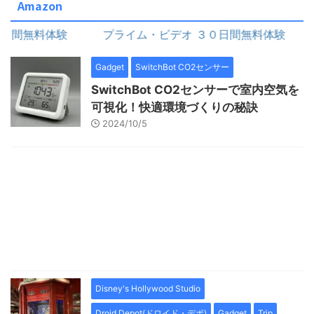
Amazon
間無料体験
プライム・ビデオ ３０日間無料体験
Gadget
SwitchBot CO2センサー
SwitchBot CO2センサーで室内空気を
可視化！快適環境づくりの秘訣
2024/10/5
Disney's Hollywood Studio
Droid Depot(ドロイド・デポ)
Gadget
Trip