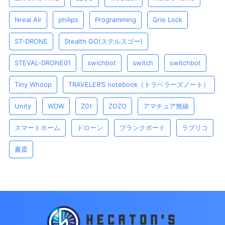
Nreal Air
philips
Programming
Qrio Lock
ST-DRONE
Stealth GO(ステルスゴー)
STEVAL-DRONE01
swichbot
switch
switchbot
Tiny Whoop
TRAVELER’S notebook（トラベラーズノート）
Unity
WDW
Z01
ZOZO
アマチュア無線
スマートホーム
ドローン
プランクボード
ラブリコ
書斎