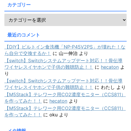
カテゴリー
最近のコメント
【DIY】ビルトイン食洗機「NP-P45V2PS」が壊れた！な
ら自分で交換するか！
に
山一伸治
より
【switch】Switchシステムアップデート対応！！骨伝導
ワイヤレスイヤホンで子供の難聴防止！！
に
hecaton
よ
り
【switch】Switchシステムアップデート対応！！骨伝導
ワイヤレスイヤホンで子供の難聴防止！！
に
わたし
より
【M5Stack】テレワーク用CO2濃度モニター（CCS811）
を作ってみた！！
に
hecaton
より
【M5Stack】テレワーク用CO2濃度モニター（CCS811）
を作ってみた！！
に
oku
より
メタ情報