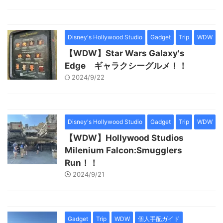
Disney's Hollywood Studio
Gadget
Trip
WDW
【WDW】Star Wars Galaxy's
Edge ギャラクシーグルメ！！
2024/9/22
Disney's Hollywood Studio
Gadget
Trip
WDW
【WDW】Hollywood Studios
Milenium Falcon:Smugglers
Run！！
2024/9/21
Gadget
Trip
WDW
個人手配ガイド