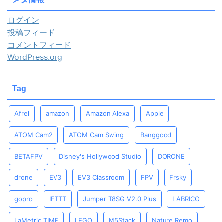
ログイン
投稿フィード
コメントフィード
WordPress.org
Tag
Afrel
amazon
Amazon Alexa
Apple
ATOM Cam2
ATOM Cam Swing
Banggood
BETAFPV
Disney's Hollywood Studio
DORONE
drone
EV3
EV3 Classroom
FPV
Frsky
gopro
IFTTT
Jumper T8SG V2.0 Plus
LABRICO
LaMetric TIME
LEGO
M5Stack
Nature Remo