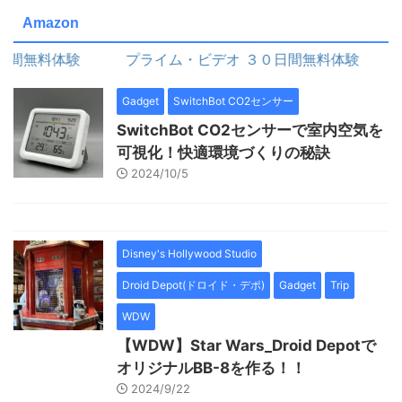
Amazon
間無料体験
プライム・ビデオ ３０日間無料体験
Gadget
SwitchBot CO2センサー
SwitchBot CO2センサーで室内空気を
可視化！快適環境づくりの秘訣
2024/10/5
Disney's Hollywood Studio
Droid Depot(ドロイド・デポ)
Gadget
Trip
WDW
【WDW】Star Wars_Droid Depotで
オリジナルBB-8を作る！！
2024/9/22