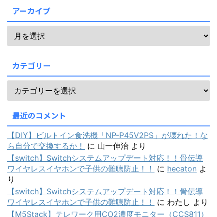
アーカイブ
カテゴリー
最近のコメント
【DIY】ビルトイン食洗機「NP-P45V2PS」が壊れた！な
ら自分で交換するか！
に
山一伸治
より
【switch】Switchシステムアップデート対応！！骨伝導
ワイヤレスイヤホンで子供の難聴防止！！
に
hecaton
よ
り
【switch】Switchシステムアップデート対応！！骨伝導
ワイヤレスイヤホンで子供の難聴防止！！
に
わたし
より
【M5Stack】テレワーク用CO2濃度モニター（CCS811）