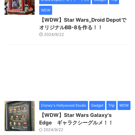
WDW
【WDW】Star Wars_Droid Depotで
オリジナルBB-8を作る！！
2024/9/22
Disney's Hollywood Studio
Gadget
Trip
WDW
【WDW】Star Wars Galaxy's
Edge ギャラクシーグルメ！！
2024/9/22