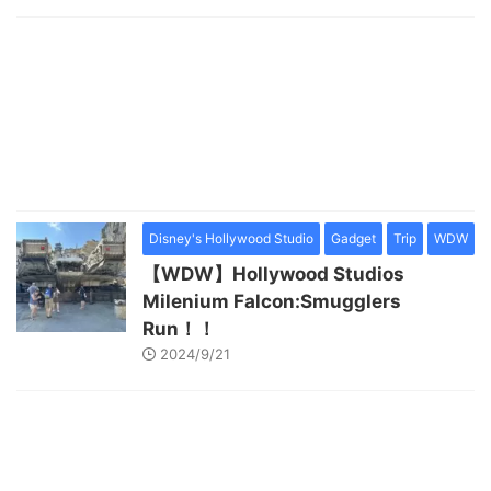
Disney's Hollywood Studio
Gadget
Trip
WDW
【WDW】Hollywood Studios
Milenium Falcon:Smugglers
Run！！
2024/9/21