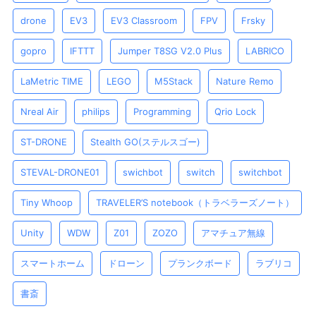
drone
EV3
EV3 Classroom
FPV
Frsky
gopro
IFTTT
Jumper T8SG V2.0 Plus
LABRICO
LaMetric TIME
LEGO
M5Stack
Nature Remo
Nreal Air
philips
Programming
Qrio Lock
ST-DRONE
Stealth GO(ステルスゴー)
STEVAL-DRONE01
swichbot
switch
switchbot
Tiny Whoop
TRAVELER’S notebook（トラベラーズノート）
Unity
WDW
Z01
ZOZO
アマチュア無線
スマートホーム
ドローン
プランクボード
ラブリコ
書斎