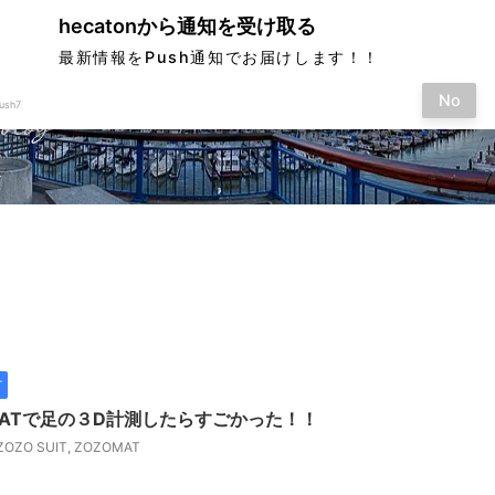
hecatonから通知を受け取る
最新情報をPush通知でお届けします！！
No
ush7
す
T
OMATで足の３D計測したらすごかった！！
ZOZO SUIT
,
ZOZOMAT