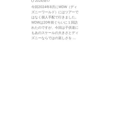
2024/9/17
今回2024年8月にWDW（ディ
ズニーワールド）にはツアーで
はなく個人手配で行きました。
WDWは20年前ぐらいに１回訪
れたのですが、今回は子供達に
もあのスケールの大きさとディ
ズニーならではの楽しさを ...