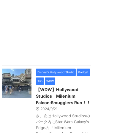
Disney's Hollywood Studio
Gadget
Trip
WDW
【WDW】Hollywood
Studios Milenium
Falcon:Smugglers Run！！
2024/9/21
さ、次はHollywood Studiosの
パーク内にStar Wars Galaxy's
Edgeの 「Milenium