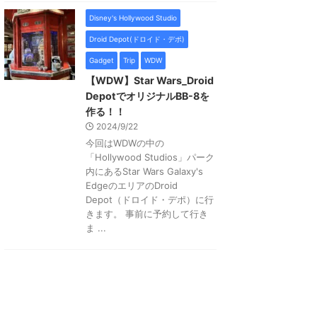
Disney's Hollywood Studio
Droid Depot(ドロイド・デポ)
Gadget
Trip
WDW
【WDW】Star Wars_Droid
DepotでオリジナルBB-8を
作る！！
2024/9/22
今回はWDWの中の
「Hollywood Studios」パーク
内にあるStar Wars Galaxy's
EdgeのエリアのDroid
Depot（ドロイド・デポ）に行
きます。 事前に予約して行き
ま ...