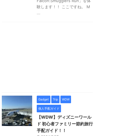
Falcon:Smugglers Run」を体
験します！！ ここですね。 M
...
Gadget
Trip
WDW
個人手配ガイド
【WDW】ディズニーワール
ド 初心者ファミリー節約旅行
手配ガイド！！