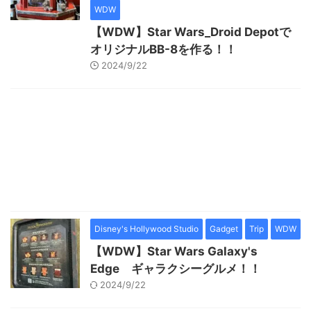
WDW
【WDW】Star Wars_Droid Depotで
オリジナルBB-8を作る！！
2024/9/22
Disney's Hollywood Studio
Gadget
Trip
WDW
【WDW】Star Wars Galaxy's
Edge ギャラクシーグルメ！！
2024/9/22