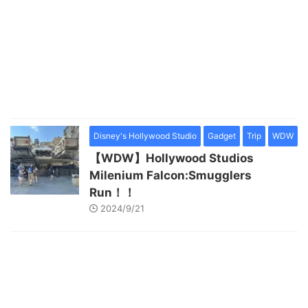
Disney's Hollywood Studio
Gadget
Trip
WDW
【WDW】Hollywood Studios
Milenium Falcon:Smugglers
Run！！
2024/9/21