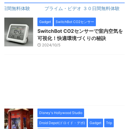
間無料体験
プライム・ビデオ ３０日間無料体験
Gadget
SwitchBot CO2センサー
SwitchBot CO2センサーで室内空気を
可視化！快適環境づくりの秘訣
2024/10/5
Disney's Hollywood Studio
Droid Depot(ドロイド・デポ)
Gadget
Trip