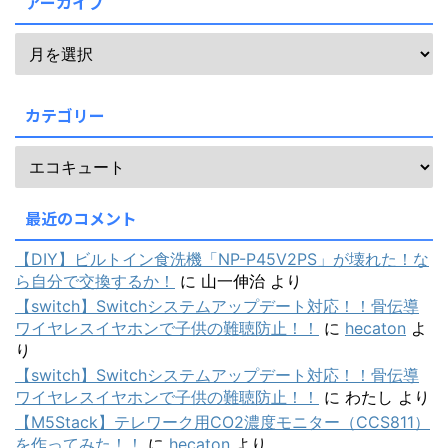
アーカイブ
カテゴリー
最近のコメント
【DIY】ビルトイン食洗機「NP-P45V2PS」が壊れた！な
ら自分で交換するか！
に
山一伸治
より
【switch】Switchシステムアップデート対応！！骨伝導
ワイヤレスイヤホンで子供の難聴防止！！
に
hecaton
よ
り
【switch】Switchシステムアップデート対応！！骨伝導
ワイヤレスイヤホンで子供の難聴防止！！
に
わたし
より
【M5Stack】テレワーク用CO2濃度モニター（CCS811）
を作ってみた！！
に
hecaton
より