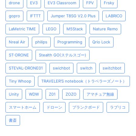
drone
EV3
EV3 Classroom
FPV
Frsky
gopro
IFTTT
Jumper T8SG V2.0 Plus
LABRICO
LaMetric TIME
LEGO
M5Stack
Nature Remo
Nreal Air
philips
Programming
Qrio Lock
ST-DRONE
Stealth GO(ステルスゴー)
STEVAL-DRONE01
swichbot
switch
switchbot
Tiny Whoop
TRAVELER’S notebook（トラベラーズノート）
Unity
WDW
Z01
ZOZO
アマチュア無線
スマートホーム
ドローン
プランクボード
ラブリコ
書斎