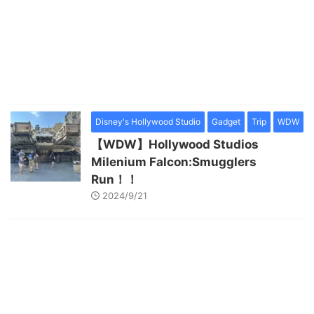
Disney's Hollywood Studio
Gadget
Trip
WDW
【WDW】Hollywood Studios
Milenium Falcon:Smugglers
Run！！
2024/9/21