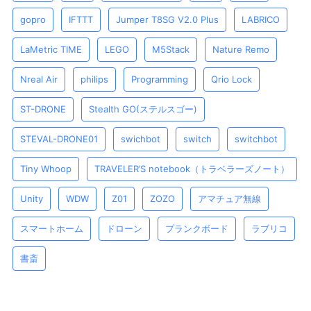
gopro
IFTTT
Jumper T8SG V2.0 Plus
LABRICO
LaMetric TIME
LEGO
M5Stack
Nature Remo
Nreal Air
philips
Programming
Qrio Lock
ST-DRONE
Stealth GO(ステルスゴー)
STEVAL-DRONE01
swichbot
switch
switchbot
Tiny Whoop
TRAVELER’S notebook（トラベラーズノート）
Unity
WDW
Z01
ZOZO
アマチュア無線
スマートホーム
ドローン
プランクボード
ラブリコ
書斎