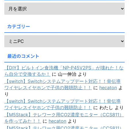
カテゴリー
最近のコメント
【DIY】ビルトイン食洗機「NP-P45V2PS」が壊れた！な
ら自分で交換するか！
に
山一伸治
より
【switch】Switchシステムアップデート対応！！骨伝導
ワイヤレスイヤホンで子供の難聴防止！！
に
hecaton
よ
り
【switch】Switchシステムアップデート対応！！骨伝導
ワイヤレスイヤホンで子供の難聴防止！！
に
わたし
より
【M5Stack】テレワーク用CO2濃度モニター（CCS811）
を作ってみた！！
に
hecaton
より
【M5Stack】テレワーク用CO2濃度モニター（CCS811）