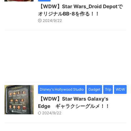
【WDW】Star Wars_Droid Depotで
オリジナルBB-8を作る！！
2024/9/22
Disney's Hollywood Studio
Gadget
Trip
WDW
【WDW】Star Wars Galaxy's
Edge ギャラクシーグルメ！！
2024/9/22