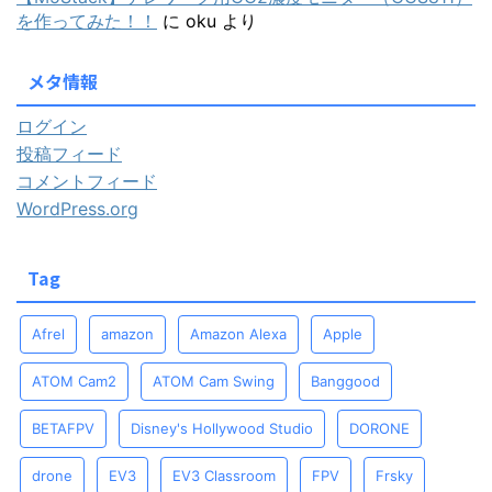
を作ってみた！！
に
oku
より
メタ情報
ログイン
投稿フィード
コメントフィード
WordPress.org
Tag
Afrel
amazon
Amazon Alexa
Apple
ATOM Cam2
ATOM Cam Swing
Banggood
BETAFPV
Disney's Hollywood Studio
DORONE
drone
EV3
EV3 Classroom
FPV
Frsky