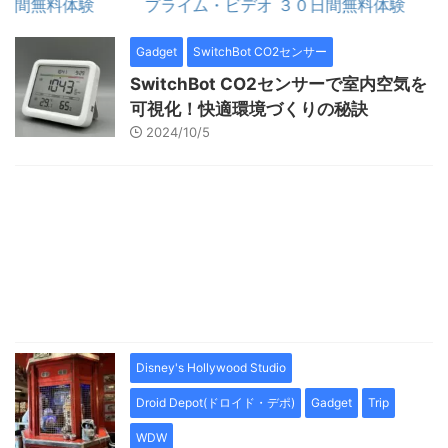
間無料体験
プライム・ビデオ ３０日間無料体験
Gadget
SwitchBot CO2センサー
SwitchBot CO2センサーで室内空気を
可視化！快適環境づくりの秘訣
2024/10/5
Disney's Hollywood Studio
Droid Depot(ドロイド・デポ)
Gadget
Trip
WDW