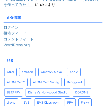
を作ってみた！！
に
oku
より
メタ情報
ログイン
投稿フィード
コメントフィード
WordPress.org
Tag
Afrel
amazon
Amazon Alexa
Apple
ATOM Cam2
ATOM Cam Swing
Banggood
BETAFPV
Disney's Hollywood Studio
DORONE
drone
EV3
EV3 Classroom
FPV
Frsky