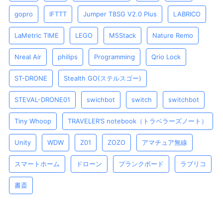
gopro
IFTTT
Jumper T8SG V2.0 Plus
LABRICO
LaMetric TIME
LEGO
M5Stack
Nature Remo
Nreal Air
philips
Programming
Qrio Lock
ST-DRONE
Stealth GO(ステルスゴー)
STEVAL-DRONE01
swichbot
switch
switchbot
Tiny Whoop
TRAVELER’S notebook（トラベラーズノート）
Unity
WDW
Z01
ZOZO
アマチュア無線
スマートホーム
ドローン
プランクボード
ラブリコ
書斎