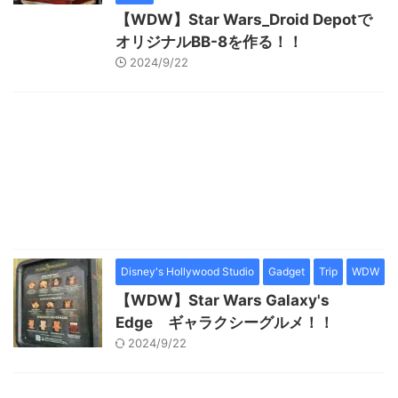
【WDW】Star Wars_Droid Depotで
オリジナルBB-8を作る！！
2024/9/22
Disney's Hollywood Studio
Gadget
Trip
WDW
【WDW】Star Wars Galaxy's
Edge ギャラクシーグルメ！！
2024/9/22