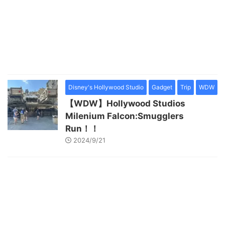
Disney's Hollywood Studio
Gadget
Trip
WDW
【WDW】Hollywood Studios
Milenium Falcon:Smugglers
Run！！
2024/9/21