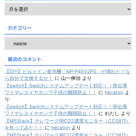
カテゴリー
最近のコメント
【DIY】ビルトイン食洗機「NP-P45V2PS」が壊れた！な
ら自分で交換するか！
に
山一伸治
より
【switch】Switchシステムアップデート対応！！骨伝導
ワイヤレスイヤホンで子供の難聴防止！！
に
hecaton
よ
り
【switch】Switchシステムアップデート対応！！骨伝導
ワイヤレスイヤホンで子供の難聴防止！！
に
わたし
より
【M5Stack】テレワーク用CO2濃度モニター（CCS811）
を作ってみた！！
に
hecaton
より
【M5Stack】テレワーク用CO2濃度モニター（CCS811）