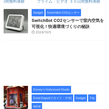
間無料体験
プライム・ビデオ ３０日間無料体験
Gadget
SwitchBot CO2センサー
SwitchBot CO2センサーで室内空気を
可視化！快適環境づくりの秘訣
2024/10/5
Disney's Hollywood Studio
Droid Depot(ドロイド・デポ)
Gadget
Trip
WDW