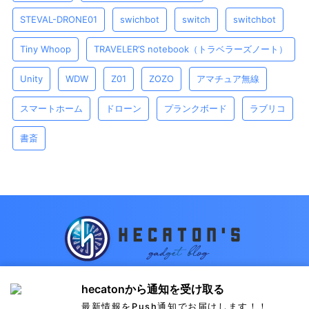
STEVAL-DRONE01
swichbot
switch
switchbot
Tiny Whoop
TRAVELER’S notebook（トラベラーズノート）
Unity
WDW
Z01
ZOZO
アマチュア無線
スマートホーム
ドローン
プランクボード
ラブリコ
書斎
hecatonのお気に入りのガジェット類を紹介します
hecatonから通知を受け取る
最新情報をPush通知でお届けします！！