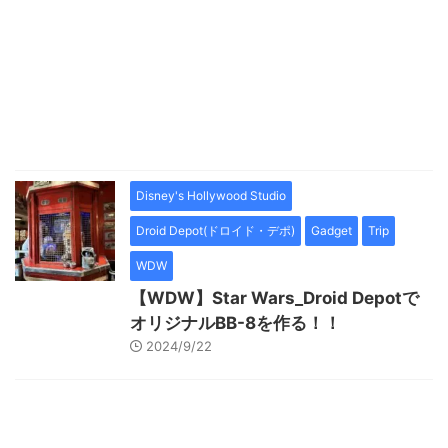
Disney's Hollywood Studio
Droid Depot(ドロイド・デポ)
Gadget
Trip
WDW
【WDW】Star Wars_Droid Depotで
オリジナルBB-8を作る！！
2024/9/22