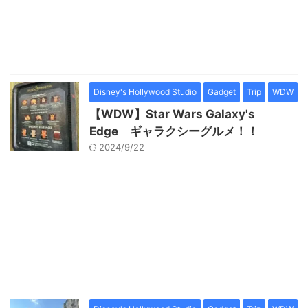
Disney's Hollywood Studio
Gadget
Trip
WDW
【WDW】Star Wars Galaxy's
Edge ギャラクシーグルメ！！
2024/9/22