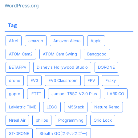
WordPress.org
Tag
Afrel
amazon
Amazon Alexa
Apple
ATOM Cam2
ATOM Cam Swing
Banggood
BETAFPV
Disney's Hollywood Studio
DORONE
drone
EV3
EV3 Classroom
FPV
Frsky
gopro
IFTTT
Jumper T8SG V2.0 Plus
LABRICO
LaMetric TIME
LEGO
M5Stack
Nature Remo
Nreal Air
philips
Programming
Qrio Lock
ST-DRONE
Stealth GO(ステルスゴー)