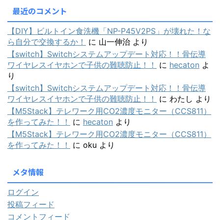
最近のコメント
【DIY】ビルトイン食洗機「NP-P45V2PS」が壊れた！な
ら自分で交換するか！
に
山一伸治
より
【switch】Switchシステムアップデート対応！！骨伝導
ワイヤレスイヤホンで子供の難聴防止！！
に
hecaton
よ
り
【switch】Switchシステムアップデート対応！！骨伝導
ワイヤレスイヤホンで子供の難聴防止！！
に
わたし
より
【M5Stack】テレワーク用CO2濃度モニター（CCS811）
を作ってみた！！
に
hecaton
より
【M5Stack】テレワーク用CO2濃度モニター（CCS811）
を作ってみた！！
に
oku
より
メタ情報
ログイン
投稿フィード
コメントフィード