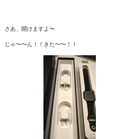
さあ、開けますよ〜
じゃ〜〜ん！！きた〜〜！！