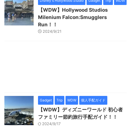
Disney's Hollywood Studio
Gadget
Trip
WDW
【WDW】Hollywood Studios
Milenium Falcon:Smugglers
Run！！
2024/9/21
Gadget
Trip
WDW
個人手配ガイド
【WDW】ディズニーワールド 初心者
ファミリー節約旅行手配ガイド！！
2024/9/17