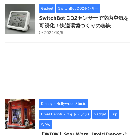
Gadget
SwitchBot CO2センサー
SwitchBot CO2センサーで室内空気を
可視化！快適環境づくりの秘訣
2024/10/5
Disney's Hollywood Studio
Droid Depot(ドロイド・デポ)
Gadget
Trip
WDW
【WDW】Star Wars_Droid Depotで