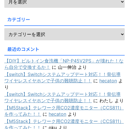
カテゴリー
最近のコメント
【DIY】ビルトイン食洗機「NP-P45V2PS」が壊れた！な
ら自分で交換するか！
に
山一伸治
より
【switch】Switchシステムアップデート対応！！骨伝導
ワイヤレスイヤホンで子供の難聴防止！！
に
hecaton
よ
り
【switch】Switchシステムアップデート対応！！骨伝導
ワイヤレスイヤホンで子供の難聴防止！！
に
わたし
より
【M5Stack】テレワーク用CO2濃度モニター（CCS811）
を作ってみた！！
に
hecaton
より
【M5Stack】テレワーク用CO2濃度モニター（CCS811）
を作ってみた！！
に
oku
より