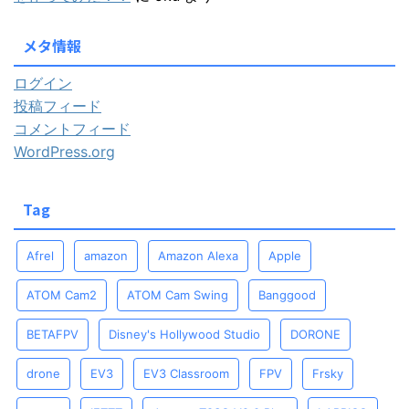
メタ情報
ログイン
投稿フィード
コメントフィード
WordPress.org
Tag
Afrel
amazon
Amazon Alexa
Apple
ATOM Cam2
ATOM Cam Swing
Banggood
BETAFPV
Disney's Hollywood Studio
DORONE
drone
EV3
EV3 Classroom
FPV
Frsky