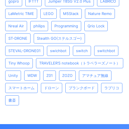
gopro
IFTTT
Jumper T8SG V2.0 Plus
LABRICO
LaMetric TIME
LEGO
M5Stack
Nature Remo
Nreal Air
philips
Programming
Qrio Lock
ST-DRONE
Stealth GO(ステルスゴー)
STEVAL-DRONE01
swichbot
switch
switchbot
Tiny Whoop
TRAVELER’S notebook（トラベラーズノート）
Unity
WDW
Z01
ZOZO
アマチュア無線
スマートホーム
ドローン
プランクボード
ラブリコ
書斎