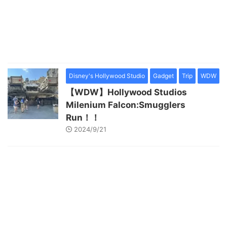
Disney's Hollywood Studio
Gadget
Trip
WDW
【WDW】Hollywood Studios
Milenium Falcon:Smugglers
Run！！
2024/9/21