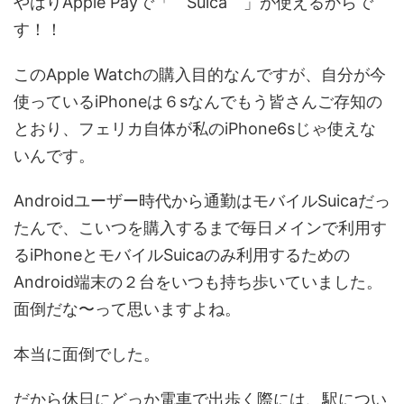
やはりApple Payで「 Suica 」が使えるからで
す！！
このApple Watchの購入目的なんですが、自分が今
使っているiPhoneは６sなんでもう皆さんご存知の
とおり、フェリカ自体が私のiPhone6sじゃ使えな
いんです。
Androidユーザー時代から通勤はモバイルSuicaだっ
たんで、こいつを購入するまで毎日メインで利用す
るiPhoneとモバイルSuicaのみ利用するための
Android端末の２台をいつも持ち歩いていました。
面倒だな〜って思いますよね。
本当に面倒でした。
だから休日にどっか電車で出歩く際には、駅につい