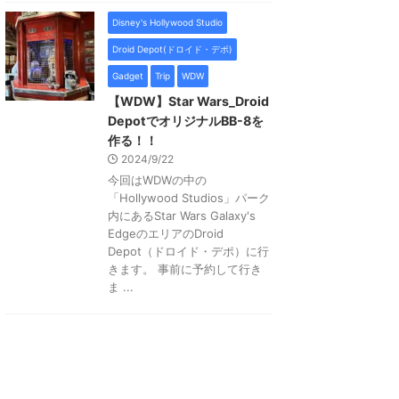
Disney's Hollywood Studio
Droid Depot(ドロイド・デポ)
Gadget
Trip
WDW
【WDW】Star Wars_Droid
DepotでオリジナルBB-8を
作る！！
2024/9/22
今回はWDWの中の
「Hollywood Studios」パーク
内にあるStar Wars Galaxy's
EdgeのエリアのDroid
Depot（ドロイド・デポ）に行
きます。 事前に予約して行き
ま ...