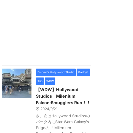
Disney's Hollywood Studio
Gadget
Trip
WDW
【WDW】Hollywood
Studios Milenium
Falcon:Smugglers Run！！
2024/9/21
さ、次はHollywood Studiosの
パーク内にStar Wars Galaxy's
Edgeの 「Milenium