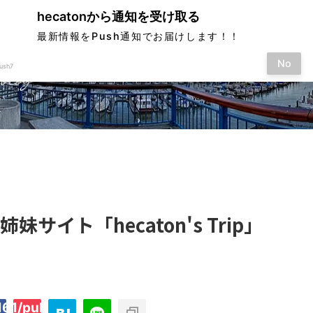
hecatonから通知を受け取る
最新情報をPush通知でお届けします！！
No
ush7
す
姉妹サイト「hecaton's Trip」
61/public_html/hecaton.tokyo/wp-
on
2897