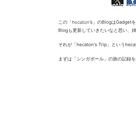
Undefined
content/plug
array key
cache.php
"Pocket"
この「hecaton's」のBlogはG
in
Blogも更新していきたいなと思い、
それが「hecaton's Trip」というh
まずは「シンガポール」の旅の記録を