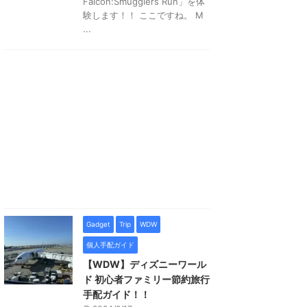
Falcon:Smugglers Run」を体
験します！！ ここですね。 M
...
Gadget
Trip
WDW
個人手配ガイド
【WDW】ディズニーワール
ド 初心者ファミリー節約旅行
手配ガイド！！