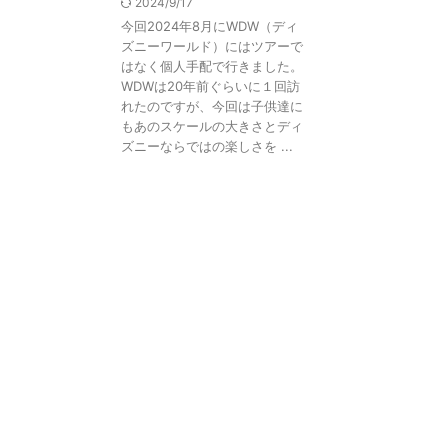
2024/9/17
今回2024年8月にWDW（ディ
ズニーワールド）にはツアーで
はなく個人手配で行きました。
WDWは20年前ぐらいに１回訪
れたのですが、今回は子供達に
もあのスケールの大きさとディ
ズニーならではの楽しさを ...