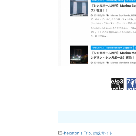
Warning
:
/home/c37731
Undefined
content/plug
array key
cache.php
"Pocket"
in
-
hecaton's Trip
,
姉妹サイト