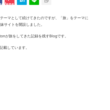
ins/sns-count-cache/sns-count-
line
adgetをテーマとして続けてきたのですが、「旅」をテーマに
姉妹サイトを開設しました。
ecatonが旅をしてきた記録を残すBlogです。
記載しています。
プライム・