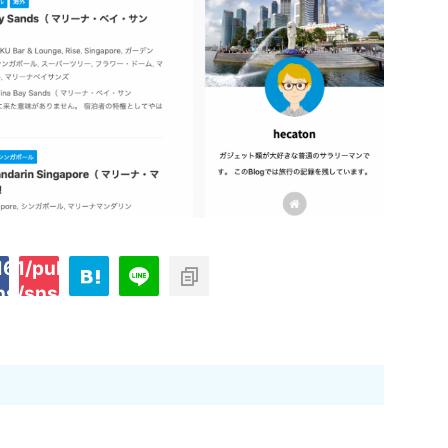
61/public_html/hecaton.tokyo/wp-
on
2897
ins/sns-count-cache/sns-count-
line