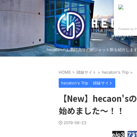
Powered by P
hecatonのお気に入りのガジェット類を紹介しま
HOME
>
姉妹サイト
>
hecaton's Trip
>
hecaton's Trip
姉妹サイト
【New】hecaon'sの
始めました〜！！
2019-06-23
Warning
:
/home/c37731