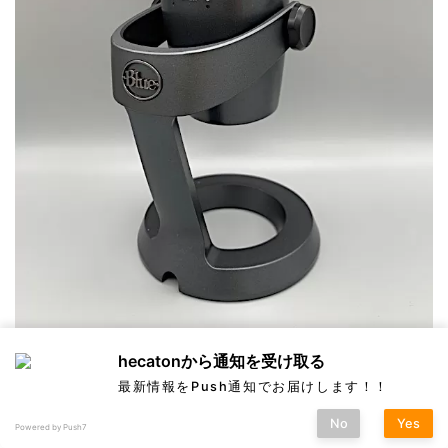
hecatonから通知を受け取る
これはボタンを押すことで極性を変更できます。
最新情報をPush通知でお届けします！！
単一指向性
と
無指向性
の２つです。
No
Yes
Powered by Push7