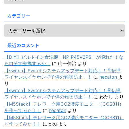
カテゴリー
最近のコメント
【DIY】ビルトイン食洗機「NP-P45V2PS」が壊れた！な
ら自分で交換するか！
に
山一伸治
より
【switch】Switchシステムアップデート対応！！骨伝導
ワイヤレスイヤホンで子供の難聴防止！！
に
hecaton
よ
り
【switch】Switchシステムアップデート対応！！骨伝導
ワイヤレスイヤホンで子供の難聴防止！！
に
わたし
より
【M5Stack】テレワーク用CO2濃度モニター（CCS811）
を作ってみた！！
に
hecaton
より
【M5Stack】テレワーク用CO2濃度モニター（CCS811）
を作ってみた！！
に
oku
より