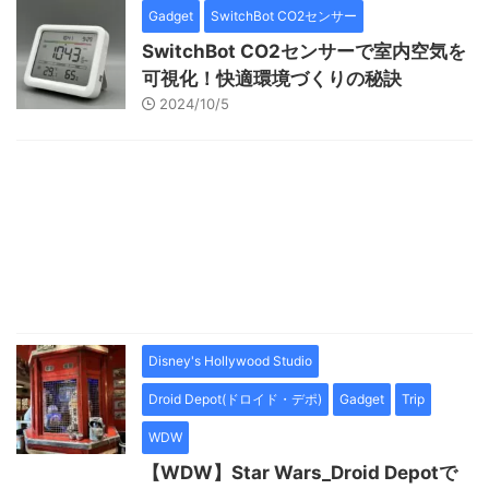
Gadget
SwitchBot CO2センサー
SwitchBot CO2センサーで室内空気を
可視化！快適環境づくりの秘訣
2024/10/5
Disney's Hollywood Studio
Droid Depot(ドロイド・デポ)
Gadget
Trip
WDW
【WDW】Star Wars_Droid Depotで