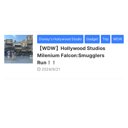
Disney's Hollywood Studio
Gadget
Trip
WDW
【WDW】Hollywood Studios
Milenium Falcon:Smugglers
Run！！
2024/9/21