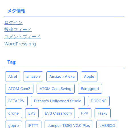
メタ情報
ログイン
投稿フィード
コメントフィード
WordPress.org
Tag
Afrel
amazon
Amazon Alexa
Apple
ATOM Cam2
ATOM Cam Swing
Banggood
BETAFPV
Disney's Hollywood Studio
DORONE
drone
EV3
EV3 Classroom
FPV
Frsky
gopro
IFTTT
Jumper T8SG V2.0 Plus
LABRICO