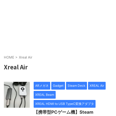
HOME
>
Xreal Air
Xreal Air
ARメガネ
Gadget
Steam Deck
XREAL Air
XREAL Beam
XREAL HDMI to USB TypeC変換アダプタ
【携帯型PCゲーム機】Steam