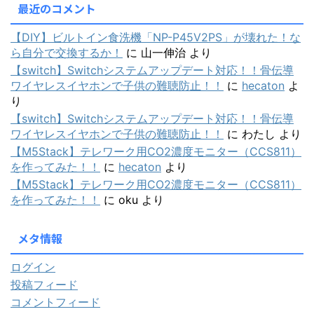
最近のコメント
【DIY】ビルトイン食洗機「NP-P45V2PS」が壊れた！な
ら自分で交換するか！
に
山一伸治
より
【switch】Switchシステムアップデート対応！！骨伝導
ワイヤレスイヤホンで子供の難聴防止！！
に
hecaton
よ
り
【switch】Switchシステムアップデート対応！！骨伝導
ワイヤレスイヤホンで子供の難聴防止！！
に
わたし
より
【M5Stack】テレワーク用CO2濃度モニター（CCS811）
を作ってみた！！
に
hecaton
より
【M5Stack】テレワーク用CO2濃度モニター（CCS811）
を作ってみた！！
に
oku
より
メタ情報
ログイン
投稿フィード
コメントフィード