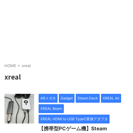
HOME
>
xreal
xreal
ARメガネ
Gadget
Steam Deck
XREAL Air
XREAL Beam
XREAL HDMI to USB TypeC変換アダプタ
【携帯型PCゲーム機】Steam