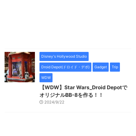
Disney's Hollywood Studio
Droid Depot(ドロイド・デポ)
Gadget
Trip
WDW
【WDW】Star Wars_Droid Depotで
オリジナルBB-8を作る！！
2024/9/22