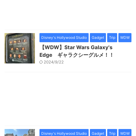
Disney's Hollywood Studio
Gadget
Trip
WDW
【WDW】Star Wars Galaxy's
Edge ギャラクシーグルメ！！
2024/9/22
Disney's Hollywood Studio
Gadget
Trip
WDW