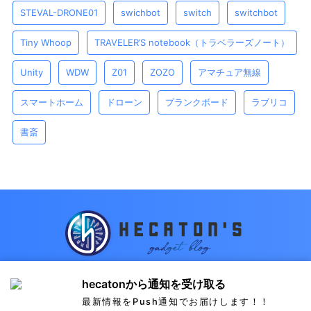
STEVAL-DRONE01
swichbot
switch
switchbot
Tiny Whoop
TRAVELER’S notebook（トラベラーズノート）
Unity
WDW
Z01
ZOZO
アマチュア無線
スマートホーム
ドローン
プランクボード
ラブリコ
書斎
hecatonのお気に入りのガジェット類を紹介します
hecatonから通知を受け取る
最新情報をPush通知でお届けします！！