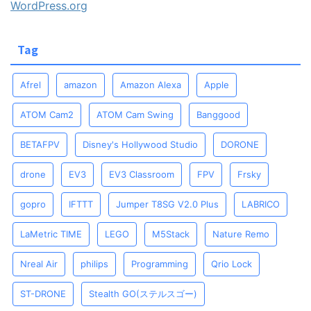
WordPress.org
Tag
Afrel
amazon
Amazon Alexa
Apple
ATOM Cam2
ATOM Cam Swing
Banggood
BETAFPV
Disney's Hollywood Studio
DORONE
drone
EV3
EV3 Classroom
FPV
Frsky
gopro
IFTTT
Jumper T8SG V2.0 Plus
LABRICO
LaMetric TIME
LEGO
M5Stack
Nature Remo
Nreal Air
philips
Programming
Qrio Lock
ST-DRONE
Stealth GO(ステルスゴー)