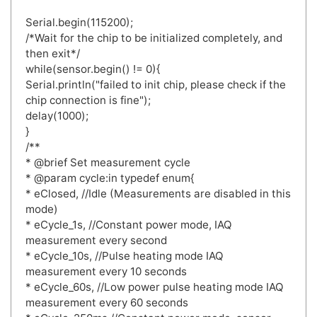
Serial.begin(115200);
/*Wait for the chip to be initialized completely, and
then exit*/
while(sensor.begin() != 0){
Serial.println("failed to init chip, please check if the
chip connection is fine");
delay(1000);
}
/**
* @brief Set measurement cycle
* @param cycle:in typedef enum{
* eClosed, //Idle (Measurements are disabled in this
mode)
* eCycle_1s, //Constant power mode, IAQ
measurement every second
* eCycle_10s, //Pulse heating mode IAQ
measurement every 10 seconds
* eCycle_60s, //Low power pulse heating mode IAQ
measurement every 60 seconds