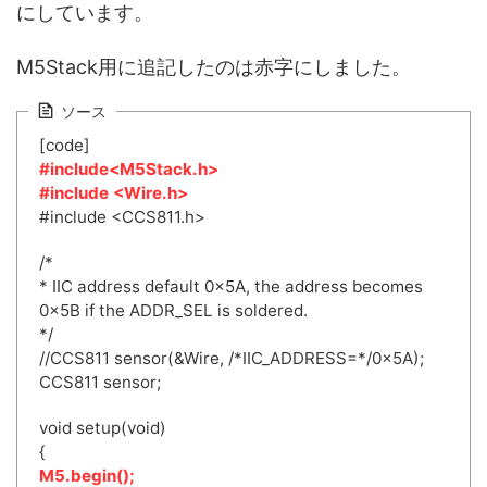
にしています。
M5Stack用に追記したのは赤字にしました。
ソース
[code]
#include<M5Stack.h>
#include <Wire.h>
#include <CCS811.h>
/*
* IIC address default 0x5A, the address becomes
0x5B if the ADDR_SEL is soldered.
*/
//CCS811 sensor(&Wire, /*IIC_ADDRESS=*/0x5A);
CCS811 sensor;
void setup(void)
{
M5.begin();