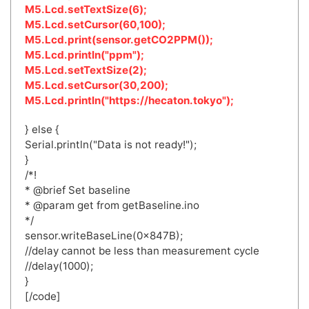
M5.Lcd.setTextSize(6);
M5.Lcd.setCursor(60,100);
M5.Lcd.print(sensor.getCO2PPM());
M5.Lcd.println("ppm");
M5.Lcd.setTextSize(2);
M5.Lcd.setCursor(30,200);
M5.Lcd.println("https://hecaton.tokyo");
} else {
Serial.println("Data is not ready!");
}
/*!
* @brief Set baseline
* @param get from getBaseline.ino
*/
sensor.writeBaseLine(0x847B);
//delay cannot be less than measurement cycle
//delay(1000);
}
[/code]