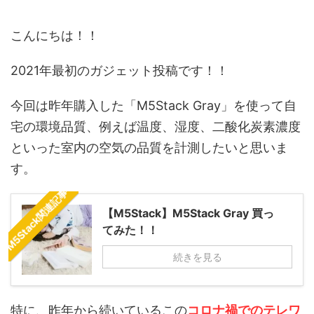
key
cache.php
t"
こんにちは！！
2021年最初のガジェット投稿です！！
今回は昨年購入した「M5Stack Gray」を使って自
宅の環境品質、例えば温度、湿度、二酸化炭素濃度
といった室内の空気の品質を計測したいと思いま
す。
M5Stack関連記事
【M5Stack】M5Stack Gray 買っ
てみた！！
続きを見る
特に、昨年から続いているこの
コロナ禍でのテレワ