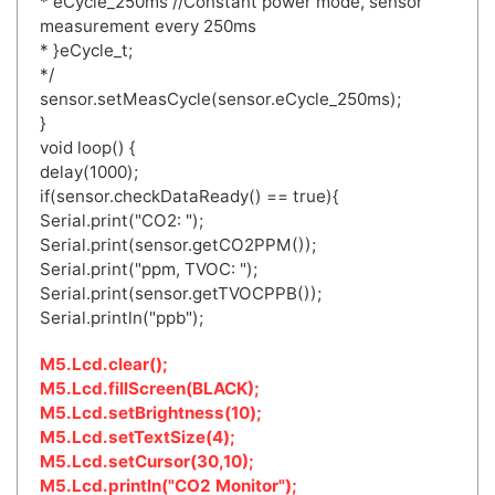
* eCycle_250ms //Constant power mode, sensor
measurement every 250ms
* }eCycle_t;
*/
sensor.setMeasCycle(sensor.eCycle_250ms);
}
void loop() {
delay(1000);
if(sensor.checkDataReady() == true){
Serial.print("CO2: ");
Serial.print(sensor.getCO2PPM());
Serial.print("ppm, TVOC: ");
Serial.print(sensor.getTVOCPPB());
Serial.println("ppb");
M5.Lcd.clear();
M5.Lcd.fillScreen(BLACK);
M5.Lcd.setBrightness(10);
M5.Lcd.setTextSize(4);
M5.Lcd.setCursor(30,10);
M5.Lcd.println("CO2 Monitor");