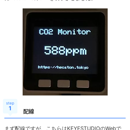
step
1
配線
まず配線ですが、こちらは
KEYESTUDIOのWebで