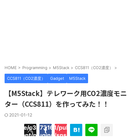
HOME
>
Programming
>
M5Stack
>
CCS811（CO2濃度）
>
CCS811（CO2濃度）
Gadget
M5Stack
【M5Stack】テレワーク用CO2濃度モニ
ター（CCS811）を作ってみた！！
2021-01-12
/home/c3773161/public_html/hecaton.tokyo
ned
content/plugins/sns-count-cache/sns-coun