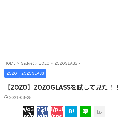
HOME
>
Gadget
>
ZOZO
>
ZOZOGLASS
>
ZOZO
ZOZOGLASS
【ZOZO】ZOZOGLASSを試して見た！！
2021-03-28
/home/c3773161/public_html/hecaton.tokyo
ned
content/plugins/sns-count-cache/sns-coun
key
cache.php