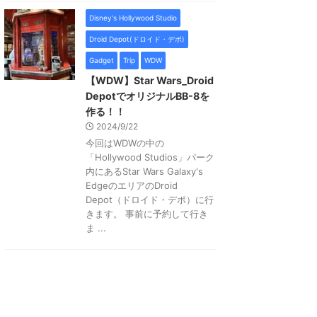
Disney's Hollywood Studio
Droid Depot(ドロイド・デポ)
Gadget
Trip
WDW
【WDW】Star Wars_Droid
DepotでオリジナルBB-8を
作る！！
2024/9/22
今回はWDWの中の
「Hollywood Studios」パーク
内にあるStar Wars Galaxy's
EdgeのエリアのDroid
Depot（ドロイド・デポ）に行
きます。 事前に予約して行き
ま ...