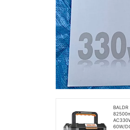
BALD
8250
AC330
60W/