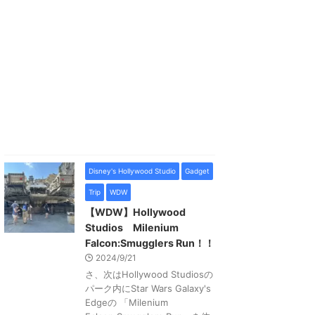
Disney's Hollywood Studio
Gadget
Trip
WDW
【WDW】Hollywood
Studios Milenium
Falcon:Smugglers Run！！
2024/9/21
さ、次はHollywood Studiosの
パーク内にStar Wars Galaxy's
Edgeの 「Milenium