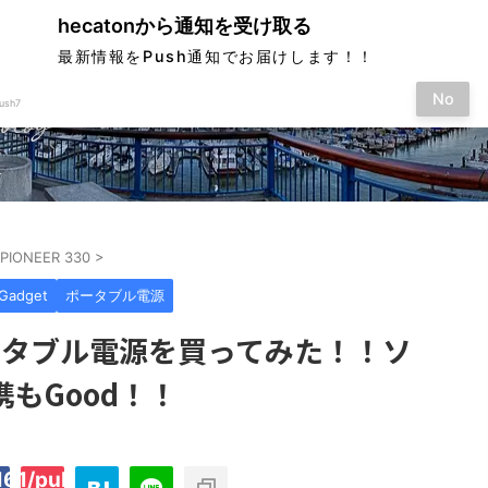
hecatonから通知を受け取る
最新情報をPush通知でお届けします！！
No
ush7
す
 PIONEER 330
>
Gadget
ポータブル電源
ポータブル電源を買ってみた！！ソ
もGood！！
61/public_html/hecaton.tokyo/wp-
on
2897