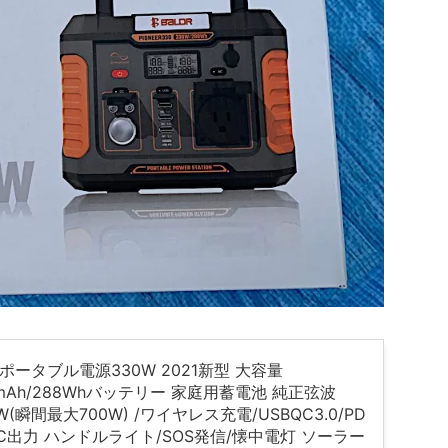
R ポータブル電源330W 2021新型 大容量
0mAh/288Whバッテリー 家庭用蓄電池 純正弦波
W(瞬間最大700W) /ワイヤレス充電/USBQC3.0/PD
DC出力 ハンドルライト/SOS発信/懐中電灯 ソーラー