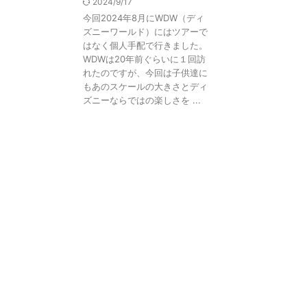
2024/9/17
今回2024年8月にWDW（ディ
ズニーワールド）にはツアーで
はなく個人手配で行きました。
WDWは20年前ぐらいに１回訪
れたのですが、今回は子供達に
もあのスケールの大きさとディ
ズニーならではの楽しさを ...