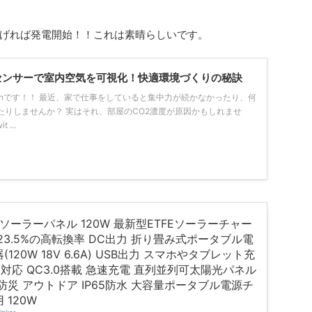
げれば発電開始！！これは素晴らしいです。
 CO2センサーで室内空気を可視化！快適環境づくりの秘訣
tonです！！ 最近、家で仕事をしていると集中力が続かなかったり、何
たりしませんか？ 実はそれ、部屋のCO2濃度が原因かもしれませ
...
R ソーラーパネル 120W 最新型ETFEソーラーチャー
23.5%の高転換率 DC出力 折り畳み式ポータブル電
(120W 18V 6.6A) USB出力 スマホやタブレット充
D対応 QC3.0搭載 急速充電 直列並列可太陽光パネル
防災 アウトドア IP65防水 大容量ポータブル電源チ
 120W