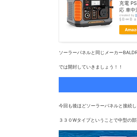
充電 P
応 車中
created by
R
§Ｂ∞Ｂ
Amaz
ソーラーパネルと同じメーカーBALD
では開封していきましょう！！
今回も後ほどソーラーパネルと接続し
３３０Wタイプということで中型の部