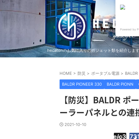
Powered by P
hecatonのお気に入りのガジェット類を紹介しま
HOME
>
防災
>
ポータブル電源
>
BALDR
BALDR PIONEER 330
BALDR PIONN
【防災】BALDR 
ーラーパネルとの連携
2021-10-10
Warning
:
/home/c37731