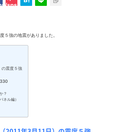
ins/sns-count-cache/sns-count-
line
震度５強の地震がありました。
日）の震度５強
330
か？
ーパネル編）
プライム・ビデオ 
2011年3月11日）の震度５強