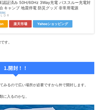
SE認証済み 50H/60Hz 3Way充電 パススルー充電対
泊 キャンプ 地震停電 防災グッズ 非常用電源
inker
ａＬＤＲ
on
楽天市場
Yahooショッピング
Rです。
1.開封！！
てみるので広い場所が必要ですから外で開封します。
類に入るのかな。