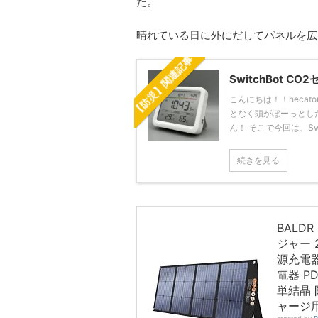
た。
晴れている日に外にだしてパネルを広
【防災】関連記事
SwitchBot
こんにちは！！heca
となく頭がぼーっとし
ん！ そこで今回は、Swit 
続きを見る
BALD
ジャー 
源充電器
電器 P
単結晶 
ャージ用