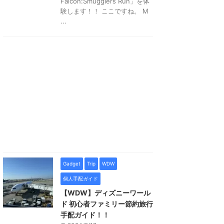
Falcon:Smugglers Run」を体
験します！！ ここですね。 M
...
Gadget
Trip
WDW
個人手配ガイド
【WDW】ディズニーワール
ド 初心者ファミリー節約旅行
手配ガイド！！