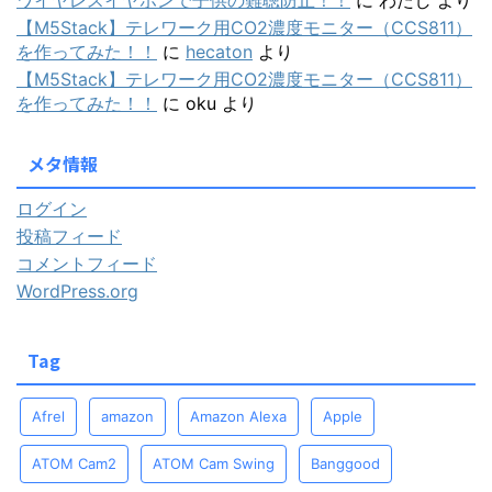
ワイヤレスイヤホンで子供の難聴防止！！
に
わたし
より
【M5Stack】テレワーク用CO2濃度モニター（CCS811）
を作ってみた！！
に
hecaton
より
【M5Stack】テレワーク用CO2濃度モニター（CCS811）
を作ってみた！！
に
oku
より
メタ情報
ログイン
投稿フィード
コメントフィード
WordPress.org
Tag
Afrel
amazon
Amazon Alexa
Apple
ATOM Cam2
ATOM Cam Swing
Banggood