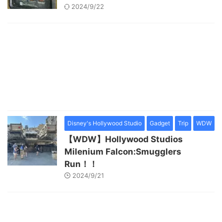
2024/9/22
Disney's Hollywood Studio
Gadget
Trip
WDW
【WDW】Hollywood Studios
Milenium Falcon:Smugglers
Run！！
2024/9/21