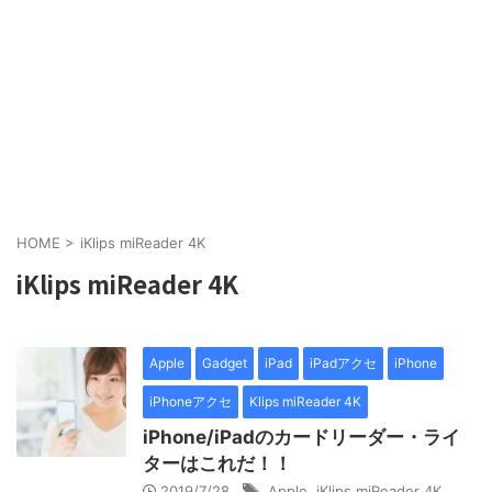
HOME
>
iKlips miReader 4K
iKlips miReader 4K
Apple
Gadget
iPad
iPadアクセ
iPhone
iPhoneアクセ
Klips miReader 4K
iPhone/iPadのカードリーダー・ライ
ターはこれだ！！
2019/7/28
Apple
,
iKlips miReader 4K
,