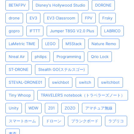
BETAFPV
Disney's Hollywood Studio
DORONE
drone
EV3
EV3 Classroom
FPV
Frsky
gopro
IFTTT
Jumper T8SG V2.0 Plus
LABRICO
LaMetric TIME
LEGO
M5Stack
Nature Remo
Nreal Air
philips
Programming
Qrio Lock
ST-DRONE
Stealth GO(ステルスゴー)
STEVAL-DRONE01
swichbot
switch
switchbot
Tiny Whoop
TRAVELER’S notebook（トラベラーズノート）
Unity
WDW
Z01
ZOZO
アマチュア無線
スマートホーム
ドローン
プランクボード
ラブリコ
書斎