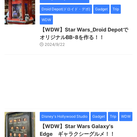
Droid Depot(ドロイド・デポ)
Gadget
Trip
WDW
【WDW】Star Wars_Droid Depotで
オリジナルBB-8を作る！！
2024/9/22
Disney's Hollywood Studio
Gadget
Trip
WDW
【WDW】Star Wars Galaxy's
Edge ギャラクシーグルメ！！