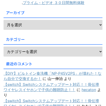
.
プライム・ビデオ ３０日間無料体験
アーカイブ
カテゴリー
最近のコメント
【DIY】ビルトイン食洗機「NP-P45V2PS」が壊れた！な
ら自分で交換するか！
に
山一伸治
より
【switch】Switchシステムアップデート対応！！骨伝導
ワイヤレスイヤホンで子供の難聴防止！！
に
hecaton
よ
り
【switch】Switchシステムアップデート対応！！骨伝導