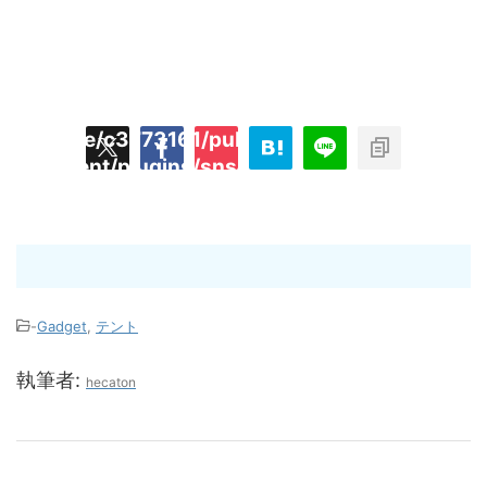
/home/c3773161/public_html/hecaton.tokyo
ned
content/plugins/sns-count-cache/sns-coun
key
cache.php
t"
-
Gadget
,
テント
執筆者:
hecaton