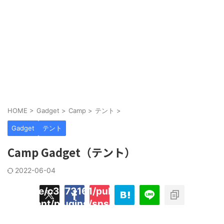
HOME
>
Gadget
>
Camp
>
テント
>
Gadget
テント
Camp Gadget（テント）
2022-06-04
/home/c3773161/public_html/hecaton.tokyo
ned
content/plugins/sns-count-cache/sns-coun
key
cache.php