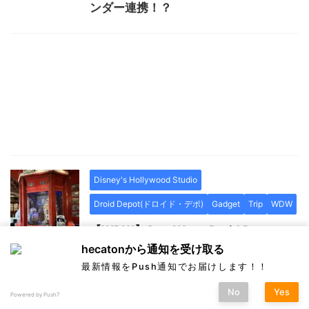
ンダー連携！？
Disney's Hollywood Studio
Droid Depot(ドロイド・デポ)
Gadget
Trip
WDW
【WDW】Star Wars_Droid Depot
hecatonから通知を受け取る
でオリジナルBB-8を作る！！
最新情報をPush通知でお届けします！！
No
Yes
Powered by Push7