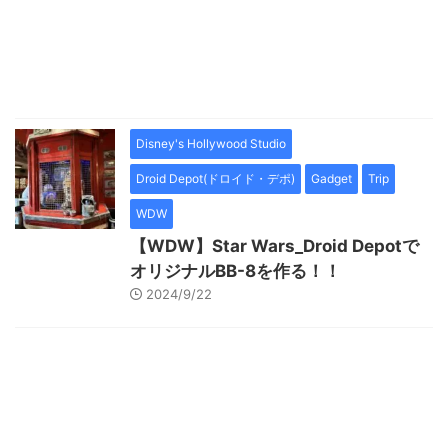
Disney's Hollywood Studio
Droid Depot(ドロイド・デポ)
Gadget
Trip
WDW
【WDW】Star Wars_Droid Depotで
オリジナルBB-8を作る！！
2024/9/22