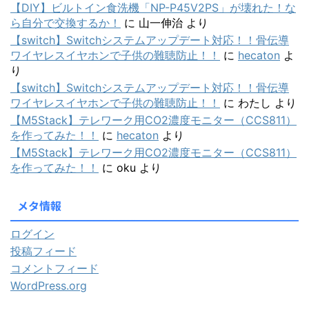
【DIY】ビルトイン食洗機「NP-P45V2PS」が壊れた！な
ら自分で交換するか！
に
山一伸治
より
【switch】Switchシステムアップデート対応！！骨伝導
ワイヤレスイヤホンで子供の難聴防止！！
に
hecaton
よ
り
【switch】Switchシステムアップデート対応！！骨伝導
ワイヤレスイヤホンで子供の難聴防止！！
に
わたし
より
【M5Stack】テレワーク用CO2濃度モニター（CCS811）
を作ってみた！！
に
hecaton
より
【M5Stack】テレワーク用CO2濃度モニター（CCS811）
を作ってみた！！
に
oku
より
メタ情報
ログイン
投稿フィード
コメントフィード
WordPress.org