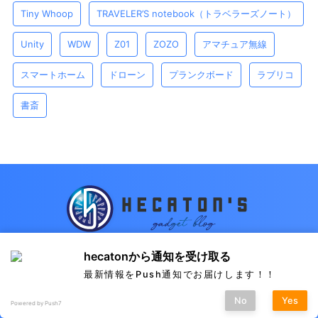
Tiny Whoop
TRAVELER’S notebook（トラベラーズノート）
Unity
WDW
Z01
ZOZO
アマチュア無線
スマートホーム
ドローン
プランクボード
ラブリコ
書斎
hecatonから通知を受け取る
hecatonのお気に入りのガジェット類を紹介します
最新情報をPush通知でお届けします！！
No
Yes
© 2026 hecaton's
Powered by Push7