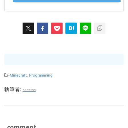
-
Minecraft
,
Programming
執筆者:
hecaton
comment