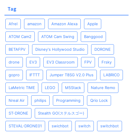
Tag
Afrel
amazon
Amazon Alexa
Apple
ATOM Cam2
ATOM Cam Swing
Banggood
BETAFPV
Disney's Hollywood Studio
DORONE
drone
EV3
EV3 Classroom
FPV
Frsky
gopro
IFTTT
Jumper T8SG V2.0 Plus
LABRICO
LaMetric TIME
LEGO
M5Stack
Nature Remo
Nreal Air
philips
Programming
Qrio Lock
ST-DRONE
Stealth GO(ステルスゴー)
STEVAL-DRONE01
swichbot
switch
switchbot