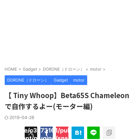
HOME
>
Gadget
>
DORONE（ドローン）
>
motor
>
DORONE（ドローン）
Gadget
motor
【 Tiny Whoop】Beta65S Chameleon
で自作するよー(モーター編)
2019-04-28
/home/c3773161/public_html/hecaton.tokyo
ned
content/plugins/sns-count-cache/sns-coun