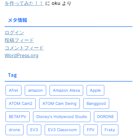
を作ってみた！！
に
oku
より
メタ情報
ログイン
投稿フィード
コメントフィード
WordPress.org
Tag
Afrel
amazon
Amazon Alexa
Apple
ATOM Cam2
ATOM Cam Swing
Banggood
BETAFPV
Disney's Hollywood Studio
DORONE
drone
EV3
EV3 Classroom
FPV
Frsky