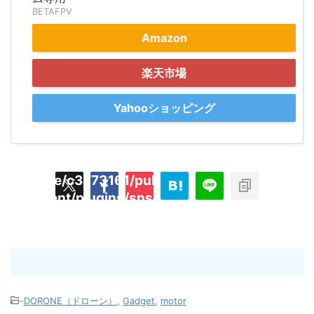
BETAFPV
Amazon
楽天市場
Yahooショッピング
/home/c3773161/public_html/hecaton.tokyo
ned
content/plugins/sns-count-cache/sns-coun
key
cache.php
t"
-
DORONE（ドローン）
,
Gadget
,
motor