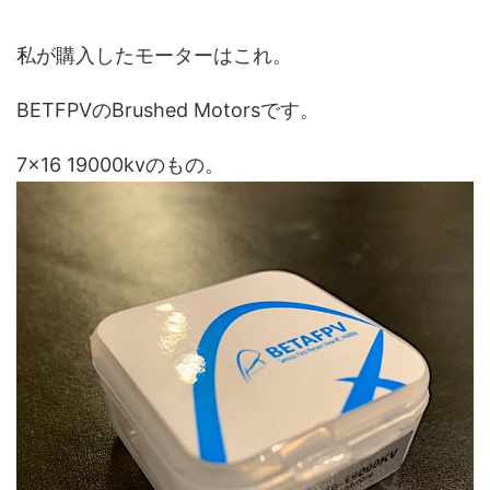
key
cache.php
t"
私が購入したモーターはこれ。
BETFPVのBrushed Motorsです。
7×16 19000kvのもの。