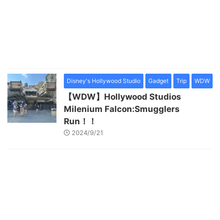
Disney's Hollywood Studio
Gadget
Trip
WDW
【WDW】Hollywood Studios
Milenium Falcon:Smugglers
Run！！
2024/9/21