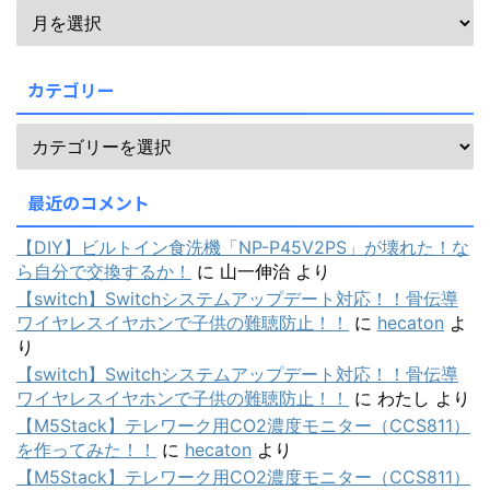
カテゴリー
最近のコメント
【DIY】ビルトイン食洗機「NP-P45V2PS」が壊れた！な
ら自分で交換するか！
に
山一伸治
より
【switch】Switchシステムアップデート対応！！骨伝導
ワイヤレスイヤホンで子供の難聴防止！！
に
hecaton
よ
り
【switch】Switchシステムアップデート対応！！骨伝導
ワイヤレスイヤホンで子供の難聴防止！！
に
わたし
より
【M5Stack】テレワーク用CO2濃度モニター（CCS811）
を作ってみた！！
に
hecaton
より
【M5Stack】テレワーク用CO2濃度モニター（CCS811）