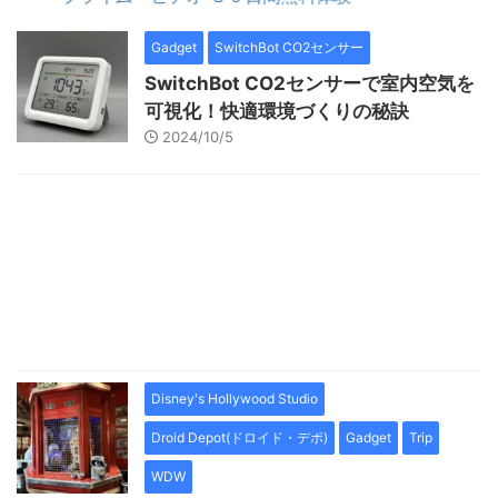
Gadget
SwitchBot CO2センサー
SwitchBot CO2センサーで室内空気を
可視化！快適環境づくりの秘訣
2024/10/5
Disney's Hollywood Studio
Droid Depot(ドロイド・デポ)
Gadget
Trip
WDW