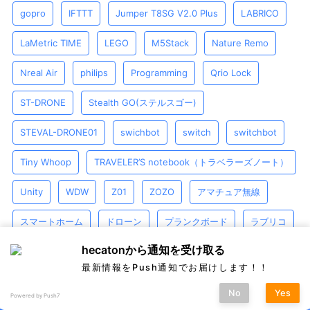
gopro
IFTTT
Jumper T8SG V2.0 Plus
LABRICO
LaMetric TIME
LEGO
M5Stack
Nature Remo
Nreal Air
philips
Programming
Qrio Lock
ST-DRONE
Stealth GO(ステルスゴー)
STEVAL-DRONE01
swichbot
switch
switchbot
Tiny Whoop
TRAVELER’S notebook（トラベラーズノート）
Unity
WDW
Z01
ZOZO
アマチュア無線
スマートホーム
ドローン
プランクボード
ラブリコ
hecatonから通知を受け取る
書斎
最新情報をPush通知でお届けします！！
No
Yes
Powered by Push7