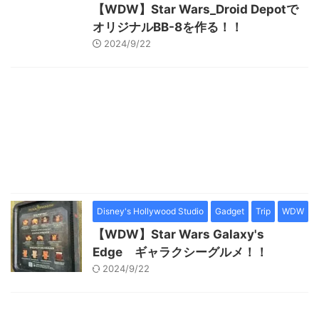
【WDW】Star Wars_Droid Depotで
オリジナルBB-8を作る！！
2024/9/22
Disney's Hollywood Studio
Gadget
Trip
WDW
【WDW】Star Wars Galaxy's
Edge ギャラクシーグルメ！！
2024/9/22