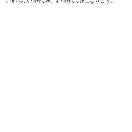
て後ろの左側がCW、右側がCCWになります。