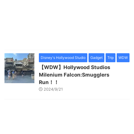
Disney's Hollywood Studio
Gadget
Trip
WDW
【WDW】Hollywood Studios
Milenium Falcon:Smugglers
Run！！
2024/9/21