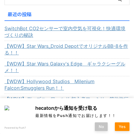
最近の投稿
SwitchBot CO2センサーで室内空気を可視化！快適環境
づくりの秘訣
【WDW】Star Wars_Droid DepotでオリジナルBB-8を作
る！！
【WDW】Star Wars Galaxy's Edge ギャラクシーグル
メ！！
【WDW】Hollywood Studios Milenium
Falcon:Smugglers Run！！
【WDW】ディズニーワールド 初心者ファミリー節約旅行
手配ガイド！！
hecatonから通知を受け取る
最新情報をPush通知でお届けします！！
.
プライム・ビデオ ３０日間無料体験
No
Yes
Powered by Push7
アーカイブ