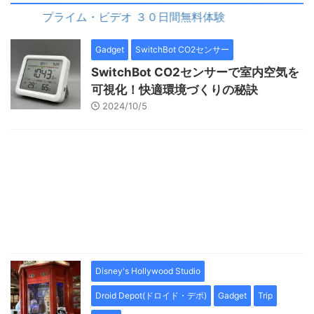
ライム・ビデオ ３０日間無料体験
プライム・ビデオ 
Gadget
SwitchBot CO2センサー
SwitchBot CO2センサーで室内空気を
可視化！快適環境づくりの秘訣
2024/10/5
Disney's Hollywood Studio
Droid Depot(ドロイド・デポ)
Gadget
Trip