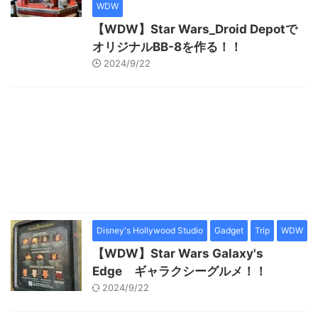
WDW
【WDW】Star Wars_Droid Depotで
オリジナルBB-8を作る！！
2024/9/22
Disney's Hollywood Studio
Gadget
Trip
WDW
【WDW】Star Wars Galaxy's
Edge ギャラクシーグルメ！！
2024/9/22