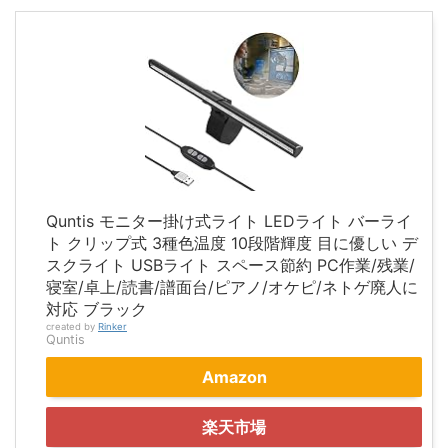
Quntis モニター掛け式ライト LEDライト バーライ
ト クリップ式 3種色温度 10段階輝度 目に優しい デ
スクライト USBライト スペース節約 PC作業/残業/
寝室/卓上/読書/譜面台/ピアノ/オケピ/ネトゲ廃人に
対応 ブラック
created by
Rinker
Quntis
Amazon
楽天市場