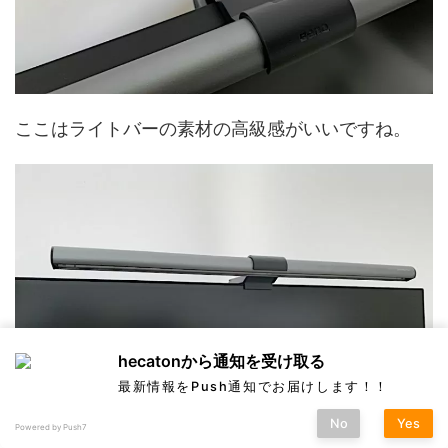
ここはライトバーの素材の高級感がいいですね。
hecatonから通知を受け取る
ちょっと気になっていたのは、ディスプレイにひっ
最新情報をPush通知でお届けします！！
かける部分とディスプレイのベゼル（枠）部分がど
No
Yes
Powered by Push7
の程度干渉するかでした。