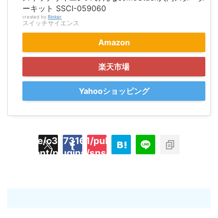
ーキット SSCI-059060
created by
Rinker
スイッチサイエンス
Amazon
楽天市場
Yahooショッピング
/home/c3773161/public_html/hecaton.tokyo
ned
content/plugins/sns-count-cache/sns-coun
key
cache.php
t"