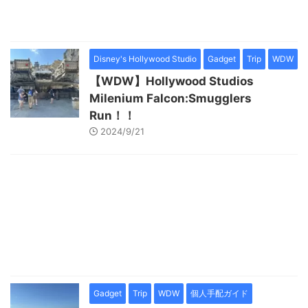
Disney's Hollywood Studio
Gadget
Trip
WDW
【WDW】Hollywood Studios
Milenium Falcon:Smugglers
Run！！
2024/9/21
Gadget
Trip
WDW
個人手配ガイド