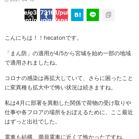
/home/c3773161/public_html/hecaton.tokyo
ned
content/plugins/sns-count-cache/sns-coun
key
cache.php
t"
こんにちは！！hecatonです。
「まん防」の適用が4/5から宮城を始め一部の地域
で適用されましたね。
コロナの感染は再拡大していて、さらに困ったこと
に変異種も拡大中で怖い状況は続きますね。
私は4月に部署を異動した関係で荷物の受け取りや
仕事や各フロアの場所をおぼえるために、ここ最近
はずっと出社でした。
電車も結構、満員電車に近くて怖かったですね。