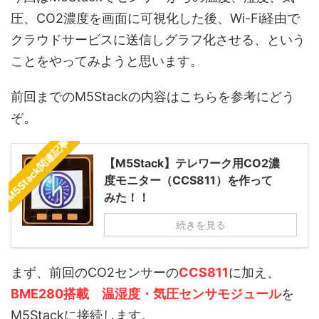
圧、CO2濃度を画面に可視化した後、Wi-Fi経由で
クラウドサービスに送信しグラフ化させる、という
ことをやってみようと思います。
前回までのM5Stackの内容はこちらを参考にどう
ぞ。
M5Stack関連記事
【M5Stack】テレワーク用CO2濃
度モニター（CCS811）を作って
みた！！
続きを見る
まず、前回のCO2センサーの
CCS811
に加え、
BME280搭載 温湿度・気圧センサモジュール
を
M5Stackに接続します。