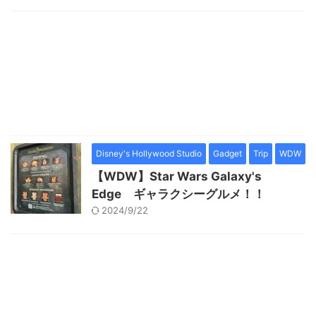
Disney's Hollywood Studio
Gadget
Trip
WDW
【WDW】Star Wars Galaxy's
Edge ギャラクシーグルメ！！
2024/9/22