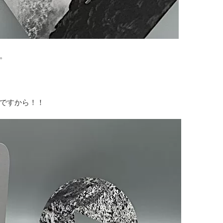
。
スですから！！