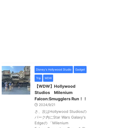
Disney's Hollywood Studio
Gadget
Trip
WDW
【WDW】Hollywood
Studios Milenium
Falcon:Smugglers Run！！
2024/9/21
さ、次はHollywood Studiosの
パーク内にStar Wars Galaxy's
Edgeの 「Milenium