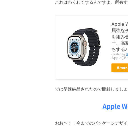
これはわくわくするんですよ、所有す
Apple 
屈強な
を組み
ー、高
ちするバ
created by
R
Apple(
Amaz
では早速納品されたので開封しましょ
Apple 
おお〜！！今までのパッケージデザイ