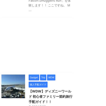
Falcon:Smugglers Run」を体
験します！！ ここですね。 M
...
Gadget
Trip
WDW
個人手配ガイド
【WDW】ディズニーワール
ド 初心者ファミリー節約旅行
手配ガイド！！