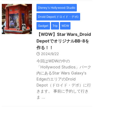
Disney's Hollywood Studio
Droid Depot(ドロイド・デポ)
Gadget
Trip
WDW
【WDW】Star Wars_Droid
DepotでオリジナルBB-8を
作る！！
2024/9/22
今回はWDWの中の
「Hollywood Studios」パーク
内にあるStar Wars Galaxy's
EdgeのエリアのDroid
Depot（ドロイド・デポ）に行
きます。 事前に予約して行き
ま ...