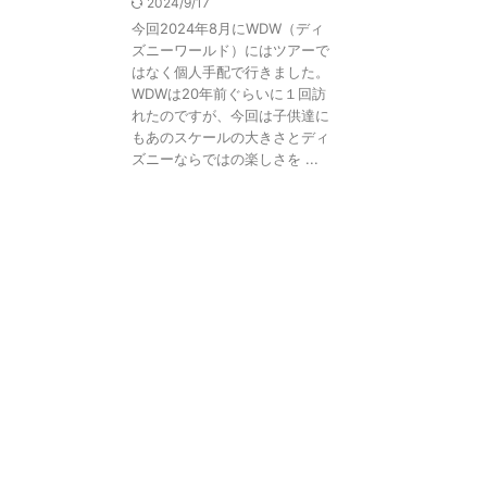
2024/9/17
今回2024年8月にWDW（ディ
ズニーワールド）にはツアーで
はなく個人手配で行きました。
WDWは20年前ぐらいに１回訪
れたのですが、今回は子供達に
もあのスケールの大きさとディ
ズニーならではの楽しさを ...