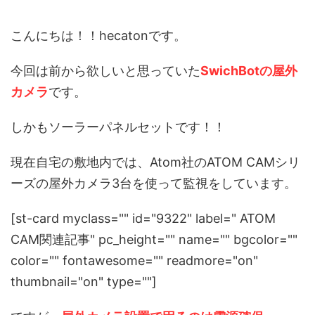
こんにちは！！hecatonです。
今回は前から欲しいと思っていた
SwichBotの屋外
カメラ
です。
しかもソーラーパネルセットです！！
現在自宅の敷地内では、Atom社のATOM CAMシリ
ーズの屋外カメラ3台を使って監視をしています。
[
st-card myclass="" id="9322" label=" ATOM
CAM
関連記事
" pc_height="" name="" bgcolor=""
color="" fontawesome="" readmore="on"
thumbnail="on" type=""
]