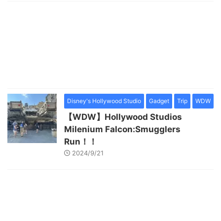
Disney's Hollywood Studio
Gadget
Trip
WDW
【WDW】Hollywood Studios
Milenium Falcon:Smugglers
Run！！
2024/9/21