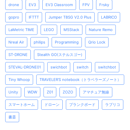
drone
EV3
EV3 Classroom
FPV
Frsky
gopro
IFTTT
Jumper T8SG V2.0 Plus
LABRICO
LaMetric TIME
LEGO
M5Stack
Nature Remo
Nreal Air
philips
Programming
Qrio Lock
ST-DRONE
Stealth GO(ステルスゴー)
STEVAL-DRONE01
swichbot
switch
switchbot
Tiny Whoop
TRAVELER’S notebook（トラベラーズノート）
Unity
WDW
Z01
ZOZO
アマチュア無線
スマートホーム
ドローン
プランクボード
ラブリコ
書斎