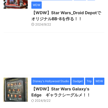
WDW
【WDW】Star Wars_Droid Depotで
オリジナルBB-8を作る！！
2024/9/22
Disney's Hollywood Studio
Gadget
Trip
WDW
【WDW】Star Wars Galaxy's
Edge ギャラクシーグルメ！！
2024/9/22