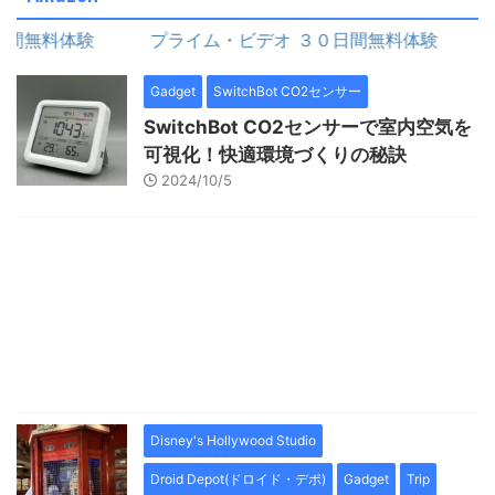
料体験
プライム・ビデオ ３０日間無料体験
Gadget
SwitchBot CO2センサー
SwitchBot CO2センサーで室内空気を
可視化！快適環境づくりの秘訣
2024/10/5
Disney's Hollywood Studio
Droid Depot(ドロイド・デポ)
Gadget
Trip